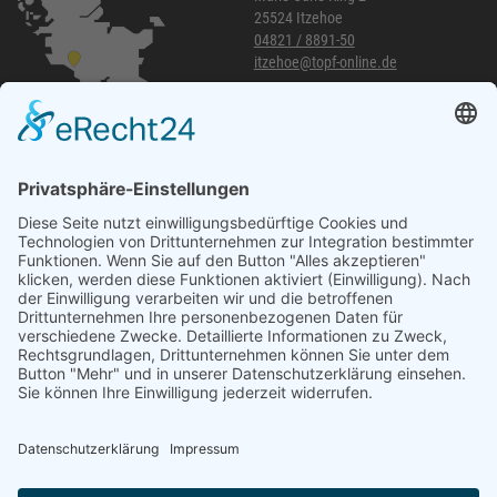
25524 Itzehoe
04821 / 8891-50
itzehoe@topf-online.de
Öffnungszeiten und mehr
Niederlassung Glinde
Am alten Lokschuppen 9
21509 Glinde
040 / 21 04 04 04-04
glinde@topf-online.de
Öffnungszeiten und mehr
Impressum
AGB
Datenschutzerklärung