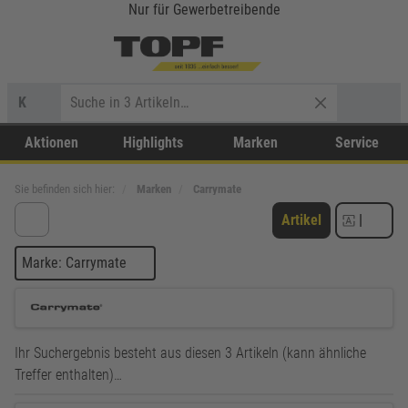
Nur für Gewerbetreibende
K
Aktionen
Highlights
Marken
Service
Sie befinden sich hier:
Marken
Carrymate
Artikel
|
Marke: Carrymate
Ihr Suchergebnis besteht aus diesen 3 Artikeln (kann ähnliche
Treffer enthalten)…