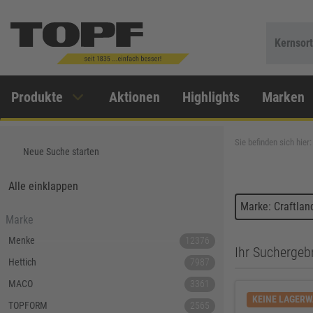
Kernsor
Produkte
Aktionen
Highlights
Marken
Sie befinden sich hier:
Neue Suche starten
Alle einklappen
Marke: Craftlan
Marke
Menke
12376
Ihr Suchergebn
Hettich
7987
MACO
3361
KEINE LAGER
TOPFORM
2565