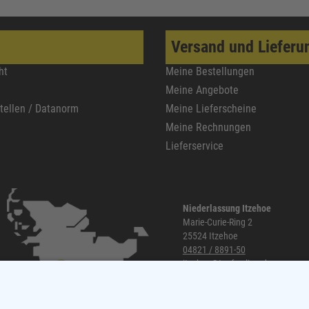
Versand und Lieferu
ht
Meine Bestellungen
Meine Angebote
stellen / Datanorm
Meine Lieferscheine
Meine Rechnungen
Lieferservice
Niederlassung Itzehoe
Marie-Curie-Ring 2
25524 Itzehoe
04821 / 8891-50
itzehoe@topf-online.de
Öffnungszeiten und mehr