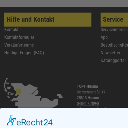
ThyssenKrupp
79
RUNNEX
78
Hilfe und Kontakt
Service
DeWALT
74
Kontakt
Serviceübersic
Gutmann Bausysteme
71
Kontaktformular
App
EDE
70
Verkäuferteams
Bestellschnitt
Peder Nielsen Beslagfabrik
69
Häufige Fragen (FAQ)
Newsletter
HECO
69
Katalogportal
SANTOS
68
Silberspeer
65
MIRKA
65
TOPF Husum
Siemensstraße 17
BS Rollen
63
25813 Husum
Facett
63
04841 / 789-0
info@topf-online.de
Soudal
61
Öffnungszeiten und mehr
GEZE
61