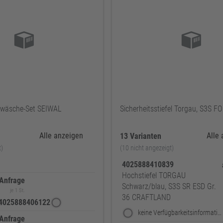
rwäsche-Set SEIWAL
Sicherheitsstiefel Torgau, S3S F
Alle anzeigen
Alle
13 Varianten
t)
(10 nicht angezeigt)
4025888410839
Hochstiefel TORGAU
 Anfrage
Schwarz/blau, S3S SR ESD Gr.
je 1 St.
36 CRAFTLAND
4025888406122
keine Verfügbarkeitsinformationen
 Anfrage