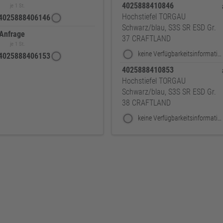
4025888410846
je 1 St.
Hochstiefel TORGAU
4025888406146
Schwarz/blau, S3S SR ESD Gr.
 Anfrage
37 CRAFTLAND
je 1 St.
keine Verfügbarkeitsinformationen
4025888406153
4025888410853
Hochstiefel TORGAU
Schwarz/blau, S3S SR ESD Gr.
38 CRAFTLAND
keine Verfügbarkeitsinformationen