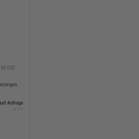
O SR ESD
 anzeigen
auf Anfrage
je 1 Pr.