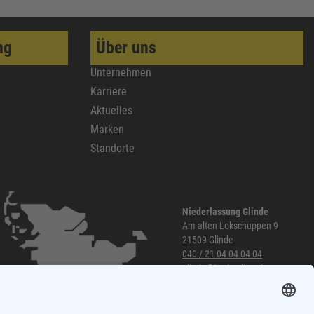
ng
Über uns
Unternehmen
Karriere
Aktuelles
Marken
Standorte
Niederlassung Glinde
Am alten Lokschuppen 9
21509 Glinde
040 / 21 04 04 04-04
glinde@topf-online.de
Öffnungszeiten und mehr