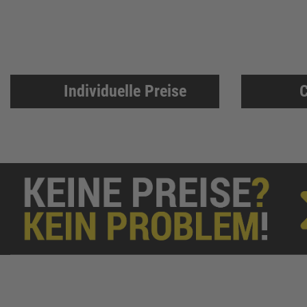
ABUS
137
Pollmann
125
EDE Ware Einkaufsbüro Deutscher Eisenhändler GmbH
123
Illbruck
117
Individuelle Preise
C
Korntex
115
Dunlop
114
Woelm
111
Milwaukee
106
Wera
104
WICA
99
DOM
99
Zweihorn
86
EuroTec
85
Mafell
80