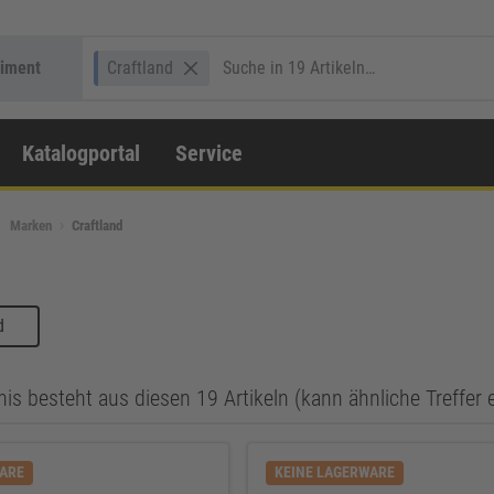
timent
Craftland
Katalogportal
Service
Marken
Craftland
d
is besteht aus diesen 19 Artikeln (kann ähnliche Treffer 
WARE
KEINE LAGERWARE