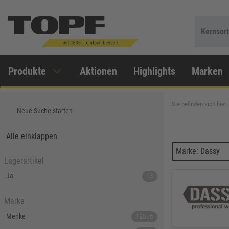
Kernsor
Produkte
Aktionen
Highlights
Marken
Sie befinden sich hier:
Neue Suche starten
Alle einklappen
Marke: Dassy
Lagerartikel
Ja
13
Marke
Menke
12376