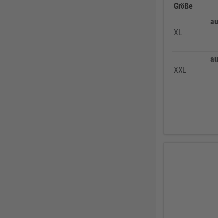
Größe
DELWO
325
au
Snickers
319
XL
BKS
307
Bosch Professional
286
au
XXL
Festool
225
KFV
224
SPAX
221
Makita
219
FORTIS
207
Solid Gear
206
FORTIS Elements
192
Dresselhaus
188
Klaus-R. Falk GmbH Schleifmittel
174
U-Power
168