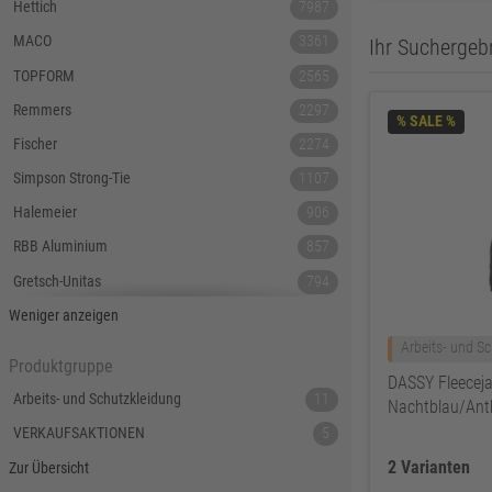
Hettich
7987
MACO
3361
Ihr Suchergebn
TOPFORM
2565
Remmers
2297
% SALE %
Fischer
2274
Simpson Strong-Tie
1107
Halemeier
906
RBB Aluminium
857
Gretsch-Unitas
794
Tecnamic
546
Weniger anzeigen
Arbeits- und S
SIEGENIA
535
Produktgruppe
DASSY Fleeceja
Dauby
447
Arbeits- und Schutzkleidung
11
Nachtblau/Ant
Hoppe
379
VERKAUFSAKTIONEN
5
Lamello
367
2 Varianten
Zur Übersicht
Reyher
343