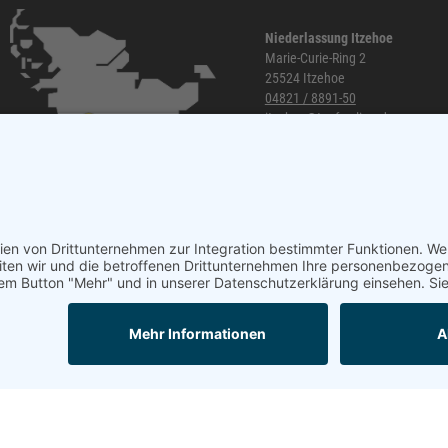
Niederlassung Itzehoe
Marie-Curie-Ring 2
25524 Itzehoe
04821 / 8891-50
itzehoe@topf-online.de
Öffnungszeiten und mehr
Mail
Anrufen
Impressum
AGB
Datenschutzerklärung