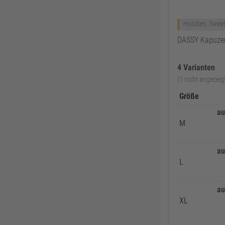
Knelsen
155
Simonswerk
147
Hoodies, Sweat
FAMAG
137
DASSY Kapuzen
ABUS
137
4 Varianten
Pollmann
125
(1 nicht angezeig
EDE Ware Einkaufsbüro Deutscher Eisenhändler GmbH
123
Größe
Illbruck
117
au
Korntex
115
M
Dunlop
114
Woelm
111
au
L
Milwaukee
106
Wera
104
au
WICA
99
XL
DOM
99