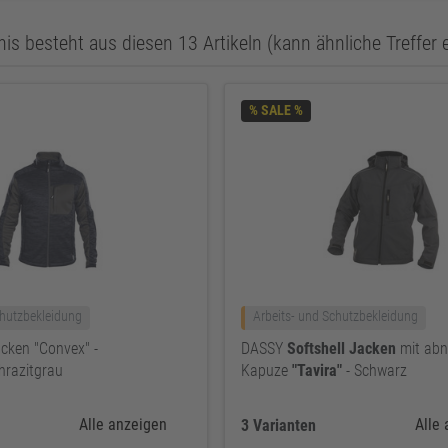
is besteht aus diesen 13 Artikeln (kann ähnliche Treffer 
% SALE %
chutzbekleidung
Arbeits- und Schutzbekleidung
cken "Convex" -
DASSY
Softshell
Jacken
mit ab
hrazitgrau
Kapuze
"Tavira"
- Schwarz
Alle anzeigen
Alle
3 Varianten