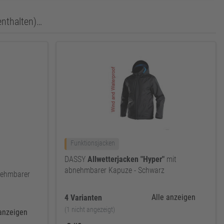
enthalten)…
Funktionsjacken
DASSY
Allwetterjacken
"Hyper"
mit
abnehmbarer Kapuze - Schwarz
nehmbarer
Alle anzeigen
4 Varianten
(1 nicht angezeigt)
 anzeigen