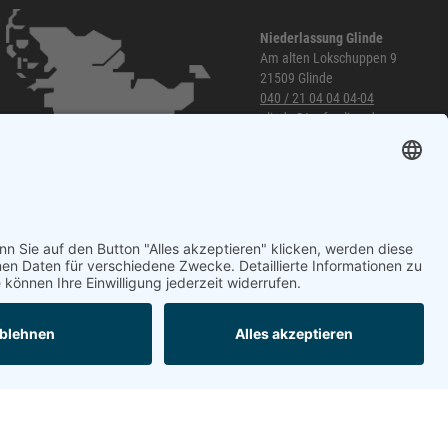
Niederlassung Glinde
Am alten Lokschuppen 9
21509 Glinde
040 / 21 04 04 04-04
glinde@topf-online.de
Öffnungszeiten und mehr