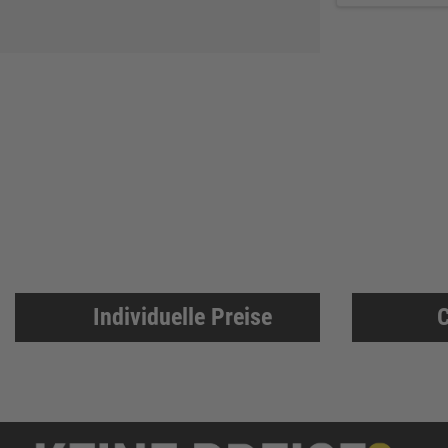
Zweihorn
86
EuroTec
85
Mafell
80
ThyssenKrupp
79
RUNNEX
78
DeWALT
74
Gutmann Bausysteme
71
EDE
70
Peder Nielsen Beslagfabrik
69
HECO
69
Individuelle Preise
C
SANTOS
68
Silberspeer
65
MIRKA
65
BS Rollen
63
Facett
63