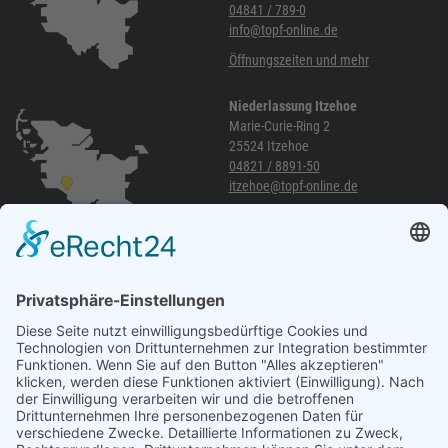
04841 / 789-0
info@topf-online.de
Öffnungszeiten und mehr
Niederlassung Itzehoe
Marie-Curie-Ring 2
25524 Itzehoe
04821 / 8891-50
itzehoe@topf-online.de
Öffnungszeiten und mehr
Niederlassung Glinde
Am alten Lokschuppen 9
21509 Glinde
040 / 21 04 04 04-04
glinde@topf-online.de
Öffnungszeiten und mehr