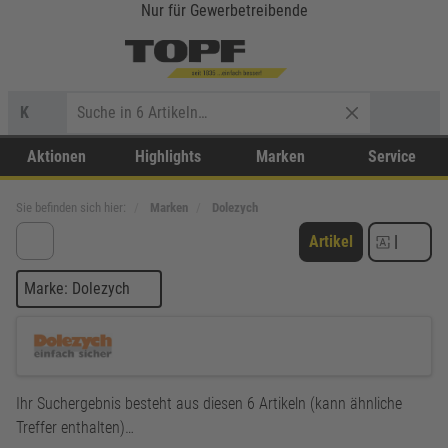
Nur für Gewerbetreibende
K
Aktionen
Highlights
Marken
Service
Sie befinden sich hier:
Marken
Dolezych
Artikel
|
Marke: Dolezych
Ihr Suchergebnis besteht aus diesen 6 Artikeln (kann ähnliche
Treffer enthalten)…