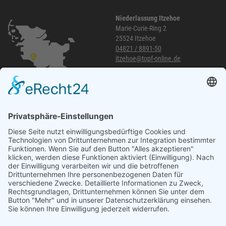
Niederlassung Itzehoe
Marie-Curie-Ring 2
25524 Itzehoe
04821 / 8891-50
itzehoe@topf-online.de
Öffnungszeiten und mehr
Niederlassung Glinde
Am alten Lokschuppen 9
21509 Glinde
040 / 21 04 04 04-04
glinde@topf-online.de
Öffnungszeiten und mehr