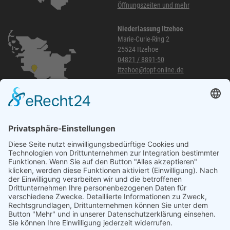
Öffnungszeiten und mehr
Niederlassung Itzehoe
Marie-Curie-Ring 2
25524 Itzehoe
04821 / 8891-50
itzehoe@topf-online.de
Öffnungszeiten und mehr
Niederlassung Glinde
Am alten Lokschuppen 9
21509 Glinde
040 / 21 04 04 04-04
glinde@topf-online.de
Öffnungszeiten und mehr