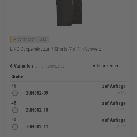
Arbeitshosen - Kurz
EIKO Doppelpilot Zunft-Shorts "4511" - Schwarz
Alle anzeigen
6 Varianten
(3 nicht angezeigt)
Größe
46
auf Anfrage
ZUN002-09
je 1 St
48
auf Anfrage
ZUN002-10
je 1 St
50
auf Anfrage
ZUN002-11
je 1 St