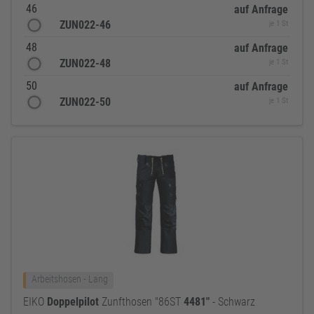
46
auf Anfrage
ZUN022-46
je 1 St
48
auf Anfrage
ZUN022-48
je 1 St
50
auf Anfrage
ZUN022-50
je 1 St
Arbeitshosen - Lang
EIKO
Doppelpilot
Zunfthosen "86ST
4481"
- Schwarz