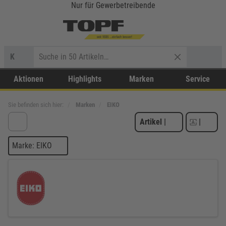
Nur für Gewerbetreibende
K
Aktionen
Highlights
Marken
Service
Sie befinden sich hier:
Marken
EIKO
Artikel
|
|
Marke: EIKO