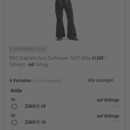
Arbeitshosen - Lang
EIKO Dreidraht-Cord Zunfthosen "86ST 600g
41288"
-
Schwarz -
mit
Schlag
Alle anzeigen
6 Varianten
(3 nicht angezeigt)
Größe
46
auf Anfrage
ZUN012-09
je 1 St
48
auf Anfrage
ZUN012-10
je 1 St