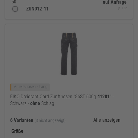
50
auf Anfrage
ZUN012-11
je 1 St
Arbeitshosen - Lang
EIKO Dreidraht-Cord Zunfthosen "86ST 600g
41281"
-
Schwarz -
ohne
Schlag
Alle anzeigen
6 Varianten
(3 nicht angezeigt)
Größe