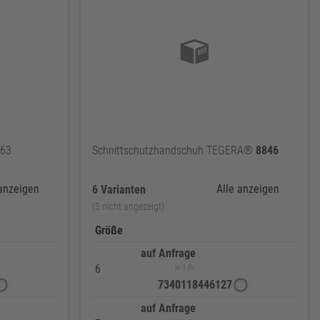
863
Schnittschutzhandschuh TEGERA®
8846
 anzeigen
Alle anzeigen
6 Varianten
(3 nicht angezeigt)
Größe
auf Anfrage
6
je 1 Pr.
7340118446127
auf Anfrage