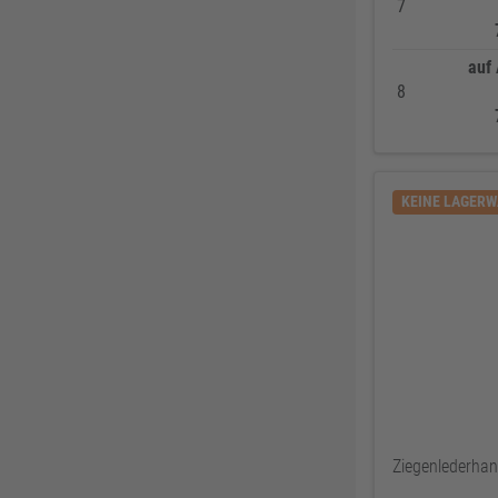
7
REICH
60
Sikkens
58
auf
Ejendals
58
8
ATG
57
Lienemann
54
HSI
54
KEINE LAGER
EIKO
50
Alfer Aluminium
49
Tesa
49
Bessey
48
Reebok
47
JUNIE
47
Löher
46
Ejot
46
Ziegenlederha
HADRA
45