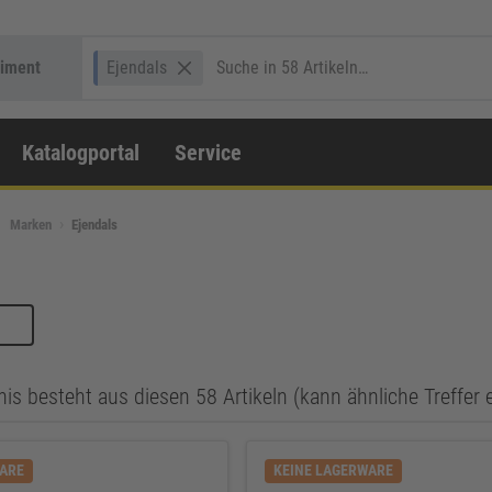
timent
Ejendals
Katalogportal
Service
Marken
Ejendals
is besteht aus diesen 58 Artikeln (kann ähnliche Treffer 
WARE
KEINE LAGERWARE