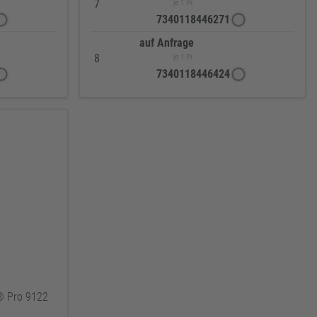
7
je 1 Pr.
7340118446271
auf Anfrage
8
je 1 Pr.
7340118446424
® Pro 9122