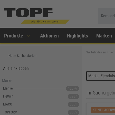
Kernsor
Produkte
Aktionen
Highlights
Marken
Sie befinden sich hier:
Neue Suche starten
Alle einklappen
Marke: Ejendals
Marke
Menke
12376
Ihr Suchergebn
Hettich
7987
MACO
3361
KEINE LAGER
TOPFORM
2565