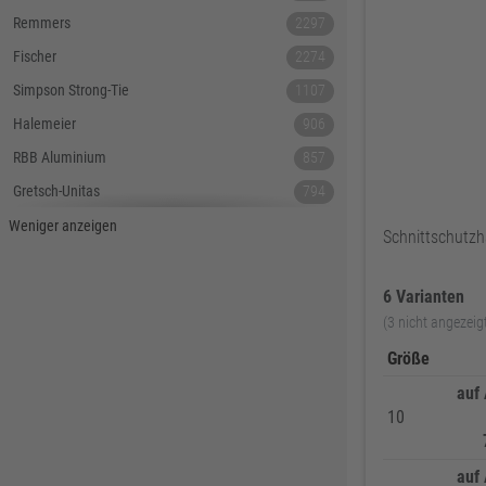
Remmers
2297
Fischer
2274
Simpson Strong-Tie
1107
Halemeier
906
RBB Aluminium
857
Gretsch-Unitas
794
Tecnamic
546
Weniger anzeigen
Schnittschutz
SIEGENIA
535
Dauby
447
6 Varianten
(3 nicht angezeig
Hoppe
379
Größe
Lamello
367
auf
Reyher
343
10
DELWO
325
Snickers
319
auf