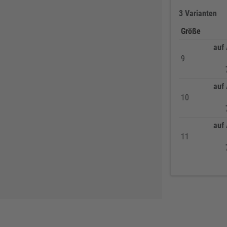
3 Varianten
PRO CLIMA
45
3M
43
Größe
FEIN
43
auf
9
Klingspor
41
Asatex
41
auf
NÖLLE Profi-Brush
41
10
Prebena
41
Aircraft
40
auf
11
RIEGLER
40
KIP
39
ELORA
38
Honeywell KCL
38
Trelleborg
37
Lupriflex
36