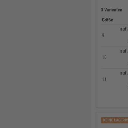
ABUS
137
3 Varianten
Pollmann
125
Größe
EDE Ware Einkaufsbüro Deutscher Eisenhändler GmbH
123
auf
9
Illbruck
117
Korntex
115
auf
Dunlop
114
10
Woelm
111
Milwaukee
106
auf
11
Wera
104
WICA
99
DOM
99
Zweihorn
86
EuroTec
85
KEINE LAGER
Mafell
80