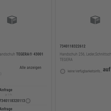
7340118322612
handschuh
TEGERA®
43001
Handschuh 256, Leder,Schnittsch
TEGERA
Alle anzeigen
auf
keine Verfügbarkeitsinformationen
t)
 Anfrage
je 1 Pr.
7340118320113
 Anfrage