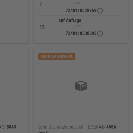
7
je 1 Pr.
7340118328959
auf Anfrage
12
je 1 Pr.
7340118330693
KEINE LAGERWARE
RA®
8845
Schnittschutzhandschuh TEGERA®
465A