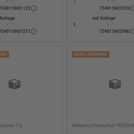
7
je 1 Pr.
je 1 Pr.
7340118431123
7340118433318
 Anfrage
auf Anfrage
8
je 1 Pr.
je 1 Pr.
7340118431277
7340118433462
WARE
KEINE LAGERWARE
ndschuh 115
Kälteschutzhandschuh TEGERA