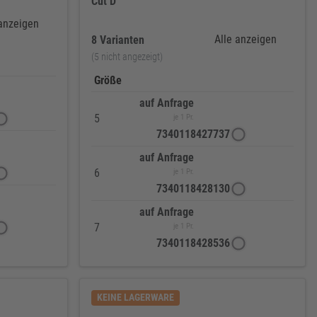
Cut
D
 anzeigen
Alle anzeigen
8 Varianten
(5 nicht angezeigt)
Größe
auf Anfrage
5
je 1 Pr.
7340118427737
auf Anfrage
6
je 1 Pr.
7340118428130
auf Anfrage
7
je 1 Pr.
7340118428536
KEINE LAGERWARE