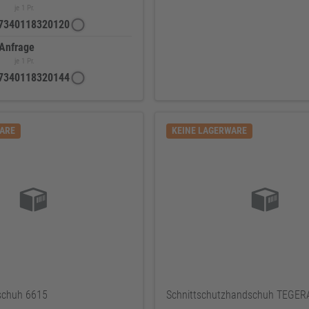
je 1 Pr.
7340118320120
 Anfrage
je 1 Pr.
7340118320144
WARE
KEINE LAGERWARE
schuh 6615
Schnittschutzhandschuh TEGE