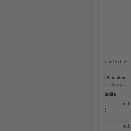
ThyssenKrupp
79
RUNNEX
78
DeWALT
74
Gutmann Bausysteme
71
EDE
70
Peder Nielsen Beslagfabrik
69
HECO
69
Schnittschut
SANTOS
68
6 Varianten
Silberspeer
65
(3 nicht angezeig
MIRKA
65
Größe
BS Rollen
63
auf
Facett
63
6
Soudal
61
GEZE
61
auf