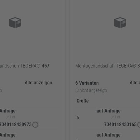
zhandschuh TEGERA®
457
Montagehandschuh TEGERA® 
Alle anzeigen
Alle
6 Varianten
t)
(3 nicht angezeigt)
Größe
 Anfrage
auf Anfrage
6
je 1 Pr.
je 1 Pr.
7340118430973
7340118433165
 Anfrage
auf Anfrage