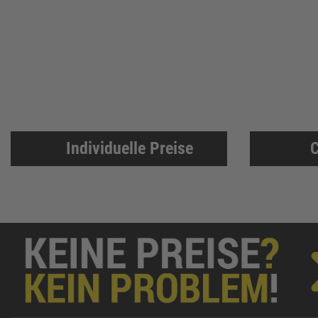
AGS-systems
36
KNIPEX
36
Engel
35
Paslode
35
WEICON
35
Bahco
32
UPAT
32
Individuelle Preise
C
STANLEY
32
Vormann
32