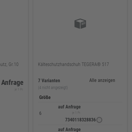
utz, Gr.10
Kälteschutzhandschuh TEGERA® 517
Alle anzeigen
7 Varianten
 Anfrage
(4 nicht angezeigt)
je 1 Pr.
Größe
auf Anfrage
6
je 1 Pr.
7340118328836
auf Anfrage