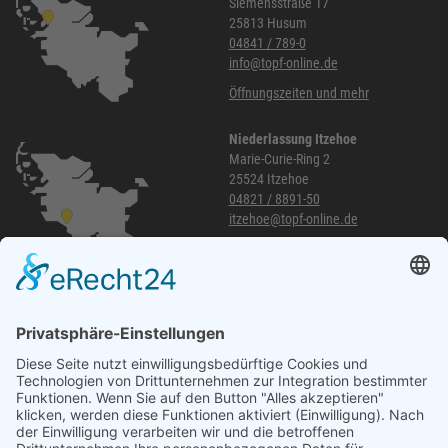
Siemensstraße 17
25813 Husum
04841 / 789-0
info@topf-online.de
Öffnungszeiten und mehr
Niederlassung Itzehoe
Marie-Curie-Ring 2
25524 Itzehoe
04821 / 8891-50
itzehoe@topf-online.de
Öffnungszeiten und mehr
Niederlassung Glinde
Am alten Lokschuppen 9
21509 Glinde
040 / 21 04 04 04-04
glinde@topf-online.de
Öffnungszeiten und mehr