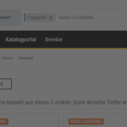
timent
Footguard
Katalogportal
Service
Marken
Footguard
rd
is besteht aus diesen 3 Artikeln (kann ähnliche Treffer e
WARE
KEINE LAGERWARE