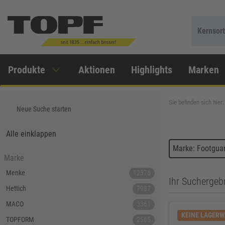
Kernsor
Produkte
Aktionen
Highlights
Marken
Sie befinden sich hier:
Neue Suche starten
Alle einklappen
Marke: Footgua
Marke
Menke
12376
Ihr Suchergebn
Hettich
7987
MACO
3361
KEINE LAGER
TOPFORM
2565