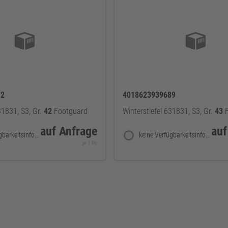
72
4018623939689
31831, S3, Gr.
42
Footguard
Winterstiefel 631831, S3, Gr.
43
F
auf Anfrage
auf
keine Verfügbarkeitsinformationen
keine Verfügbarkeitsinformationen
je 1 Pr.