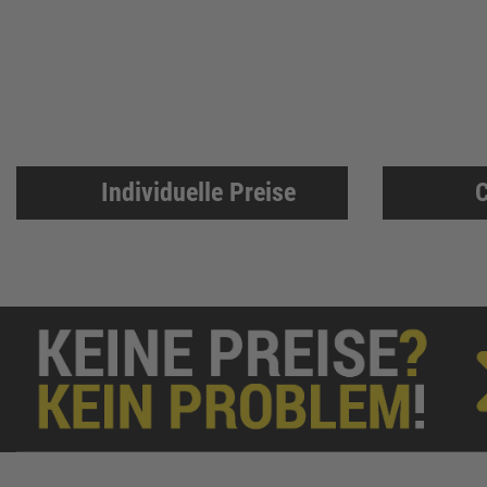
BKS
307
Bosch Professional
286
Festool
225
KFV
224
SPAX
221
Makita
219
Individuelle Preise
C
FORTIS
207
Solid Gear
206
FORTIS Elements
192
Dresselhaus
188
Klaus-R. Falk GmbH Schleifmittel
174
U-Power
168
Knelsen
155
Simonswerk
147
FAMAG
137