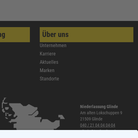
ng
Über uns
Unternehmen
Karriere
Aktuelles
Marken
Standorte
Niederlassung Glinde
Am alten Lokschuppen 9
21509 Glinde
040 / 21 04 04 04-04
glinde@topf-online.de