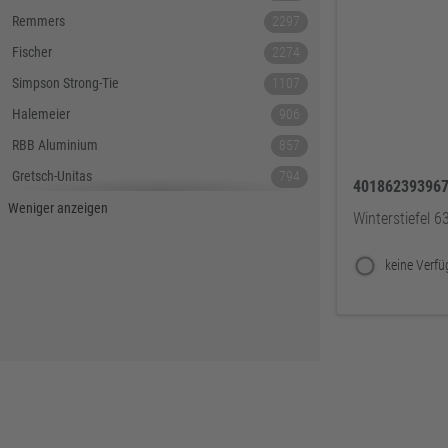
Remmers
2297
Fischer
2274
Simpson Strong-Tie
1107
Halemeier
906
RBB Aluminium
857
Gretsch-Unitas
794
40186239396
Tecnamic
546
Weniger anzeigen
Winterstiefel 6
SIEGENIA
535
Dauby
447
Hoppe
379
Lamello
367
Reyher
343
DELWO
325
Snickers
319