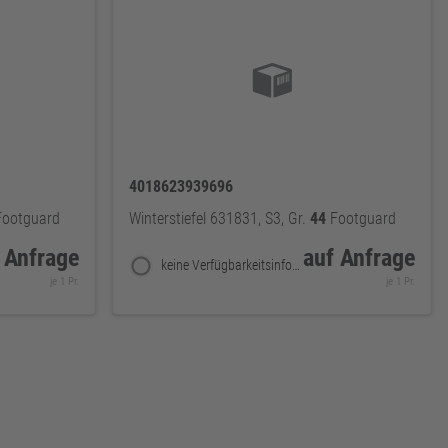
4018623939696
ootguard
Winterstiefel 631831, S3, Gr.
44
Footguard
 Anfrage
auf Anfrage
keine Verfügbarkeitsinformationen
je 1 Pr.
je 1 Pr.