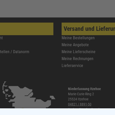
Versand und Lieferu
ht
Meine Bestellungen
Meine Angebote
stellen / Datanorm
Meine Lieferscheine
Meine Rechnungen
Lieferservice
Niederlassung Itzehoe
Marie-Curie-Ring 2
25524 Itzehoe
04821 / 8891-50
itzehoe@topf-online.de