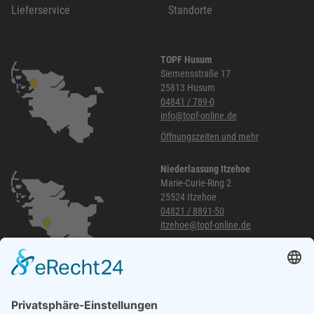
Lieferservice
Standorte
TOPF Husum
Siemensstraße 17
25813 Husum
04841 / 789-0
info@topf-online.de
Öffnungszeiten und mehr
Niederlassung Itzehoe
Marie-Curie-Ring 2
25524 Itzehoe
04821 / 8891-50
itzehoe@topf-online.de
Öffnungszeiten und mehr
Niederlassung Glinde
Am alten Lokschuppen 9
21509 Glinde