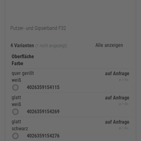
Putzer- und Gipserband F32
Alle anzeigen
4 Varianten
(1 nicht angezeigt)
Oberfläche
Farbe
quer gerillt
auf Anfrage
weiß
je 1 Ro.
4026359154115
glatt
auf Anfrage
weiß
je 1 Ro.
4026359154269
glatt
auf Anfrage
schwarz
je 1 Ro.
4026359154276