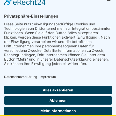
Niederlassung Glinde
Am alten Lokschuppen 9
21509 Glinde
040 / 21 04 04 04-04
glinde@topf-online.de
Öffnungszeiten und mehr
Impressum
AGB
Datenschutzerklärung
Desktop-Version