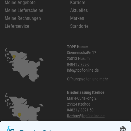
Meine Angebote
Karriere
Meine Lieferscheine
Aktuelles
Meine Rechnungen
Marken
Lieferservice
Standorte
TOPF Husum
Siemensstraße 17
25813 Husum
04841 / 789-0
info@topf-online.de
Öffnungszeiten und mehr
Niederlassung Itzehoe
Marie-Curie-Ring 2
25524 Itzehoe
04821 / 8891-50
itzehoe@topf-online.de
Öffnungszeiten und mehr