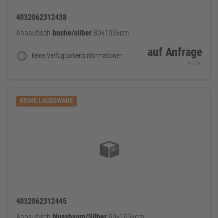
4032062312438
Anbautisch
buche/silber
80x103xcm
auf Anfrage
keine Verfügbarkeitsinformationen
je 1 St.
KEINE LAGERWARE
4032062312445
Anbautisch
Nussbaum/Silber
80x103xcm