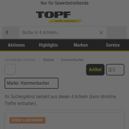
Nur für Gewerbetreibende
K
Aktionen
Highlights
Marken
Service
Sie befinden sich hier:
Marken
Hammerbacher
Artikel
|
Marke: Hammerbacher
Ihr Suchergebnis besteht aus diesen 4 Artikeln (kann ähnliche
Treffer enthalten)…
KEINE LAGERWARE