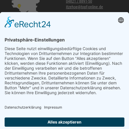
04821 / 8891-50
itzehoe@topf-online.de
Öffnungszeiten und mehr
Niederlassung Glinde
Am alten Lokschuppen 9
21509 Glinde
040 / 21 04 04 04-04
glinde@topf-online.de
Öffnungszeiten und mehr
Impressum
AGB
Datenschutzerklärung