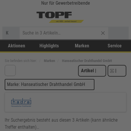
Nur für Gewerbetreibende
K
Aktionen
Highlights
Marken
Service
Sie befinden sich hier:
Marken
Hanseatischer Drahthandel GmbH
Artikel
|
|
Marke: Hanseatischer Drahthandel GmbH
Ihr Suchergebnis besteht aus diesen 3 Artikeln (kann ähnliche
Treffer enthalten)…