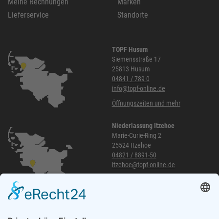
Meine Rechnungen
Marken
Lieferservice
Standorte
TOPF Husum
Siemensstraße 17
25813 Husum
04841 / 789-0
info@topf-online.de
Öffnungszeiten und mehr
Niederlassung Itzehoe
Marie-Curie-Ring 2
25524 Itzehoe
04821 / 8891-50
itzehoe@topf-online.de
Öffnungszeiten und mehr
Niederlassung Glinde
Am alten Lokschuppen 9