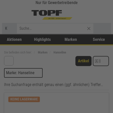
Nur für Gewerbetreibende
K
Aktionen
Highlights
Marken
Service
Sie befinden sich hier:
Marken
Hanseline
Artikel
|
Marke: Hanseline
Ihre Suchanfrage enthält genau einen (ggf. ähnlichen) Treffer…
KEINE LAGERWARE