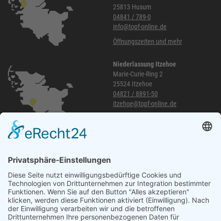
25813 Husum
04841 / 789-0
info@topf-online.de
Öffnungszeiten und mehr
Niederlassung Itzehoe
Marie-Curie-Ring 2
25524 Itzehoe
04821 / 8891-50
itzehoe@topf-online.de
Öffnungszeiten und mehr
Niederlassung Glinde
Am alten Lokschuppen 9
21509 Glinde
040 / 21 04 04 04-04
glinde@topf-online.de
Öffnungszeiten und mehr