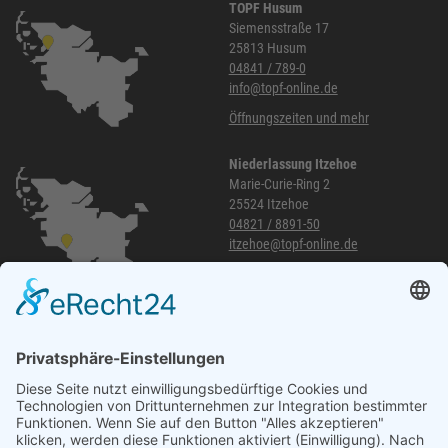
TOPF Husum
Siemensstraße 17
25813 Husum
04841 / 789-0
info@topf-online.de
Öffnungszeiten und mehr
Niederlassung Itzehoe
Marie-Curie-Ring 2
25524 Itzehoe
04821 / 8891-50
itzehoe@topf-online.de
Öffnungszeiten und mehr
Niederlassung Glinde
Am alten Lokschuppen 9
21509 Glinde
040 / 21 04 04 04-04
glinde@topf-online.de
Öffnungszeiten und mehr