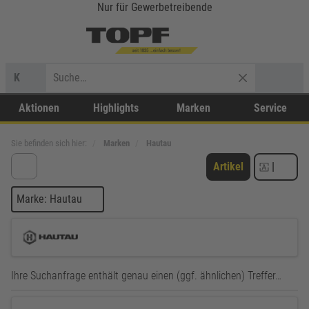
Nur für Gewerbetreibende
K
Aktionen
Highlights
Marken
Service
Sie befinden sich hier:
Marken
Hautau
Artikel
|
Marke: Hautau
Ihre Suchanfrage enthält genau einen (ggf. ähnlichen) Treffer…