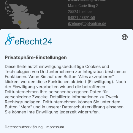
Marie-Curie-Ring 2
25524 Itzehoe
04821 / 8891-50
itzehoe@topf-online.de
Öffnungszeiten und mehr
Niederlassung Glinde
Am alten Lokschuppen 9
21509 Glinde
040 / 21 04 04 04-04
glinde@topf-online.de
Öffnungszeiten und mehr