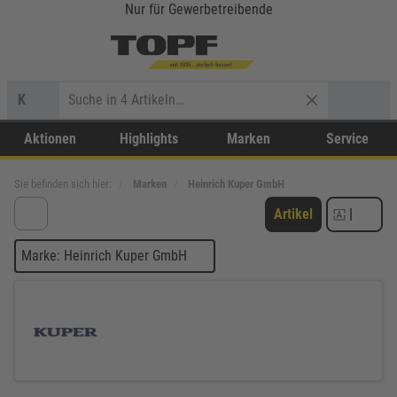
Nur für Gewerbetreibende
K
Aktionen
Highlights
Marken
Service
Sie befinden sich hier:
Marken
Heinrich Kuper GmbH
Artikel
|
Marke: Heinrich Kuper GmbH