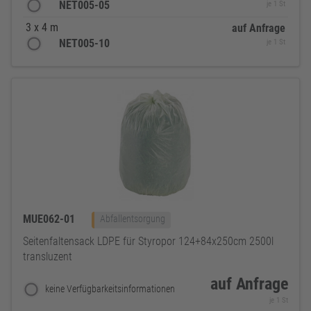
NET005-05
je 1 St
3 x 4 m
auf Anfrage
NET005-10
je 1 St
MUE062-01
Abfallentsorgung
Seitenfaltensack LDPE für Styropor 124+84x250cm 2500l
transluzent
auf Anfrage
keine Verfügbarkeitsinformationen
je 1 St