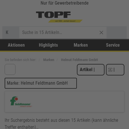
Nur für Gewerbetreibende
K
Aktionen
Highlights
Marken
Service
Sie befinden sich hier:
Marken
Helmut Feldtmann GmbH
Artikel
|
|
Marke: Helmut Feldtmann GmbH
Ihr Suchergebnis besteht aus diesen 15 Artikeln (kann ähnliche
Treffer enthalten)…