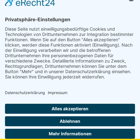
Niederlassung Glinde
Am alten Lokschuppen 9
21509 Glinde
040 / 21 04 04 04-04
glinde@topf-online.de
Öffnungszeiten und mehr
Impressum
AGB
Datenschutzerklärung
Desktop-Version