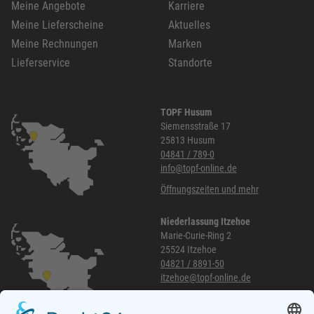
Meine Angebote
Karriere
Meine Lieferscheine
Aktuelles
Meine Rechnungen
Marken
Lieferservice
Standorte
TOPF Husum
Siemensstraße 17
25813 Husum
04841 / 789-0
info@topf-online.de
Öffnungszeiten und mehr
Niederlassung Itzehoe
Marie-Curie-Ring 2
25524 Itzehoe
04821 / 8891-50
itzehoe@topf-online.de
Öffnungszeiten und mehr