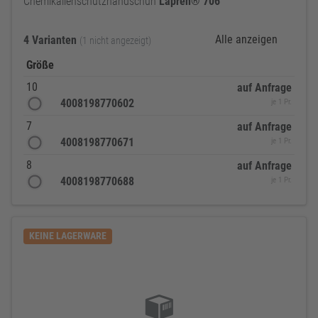
Chemikalienschutzhandschuh
Lapren®
706
Alle anzeigen
4 Varianten
(1 nicht angezeigt)
Größe
10
auf Anfrage
4008198770602
je 1 Pr.
7
auf Anfrage
4008198770671
je 1 Pr.
8
auf Anfrage
4008198770688
je 1 Pr.
KEINE LAGERWARE