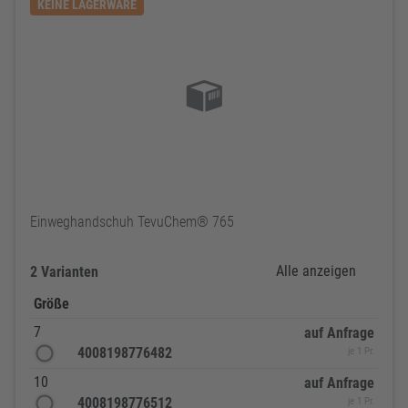
KEINE LAGERWARE
Einweghandschuh TevuChem® 765
Alle anzeigen
2 Varianten
Größe
7
auf Anfrage
4008198776482
je 1 Pr.
10
auf Anfrage
4008198776512
je 1 Pr.