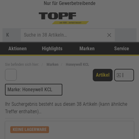
Nur für Gewerbetreibende
K
Aktionen
Highlights
Marken
Service
Sie befinden sich hier:
Marken
Honeywell KCL
Artikel
|
Marke: Honeywell KCL
Ihr Suchergebnis besteht aus diesen 38 Artikeln (kann ähnliche
Treffer enthalten)…
KEINE LAGERWARE