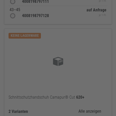
4008198797111
je 1 Pr.
43–45
auf Anfrage
4008198797128
je 1 Pr.
KEINE LAGERWARE
Schnittschutzhandschuh Camapur® Cut
620+
Alle anzeigen
2 Varianten