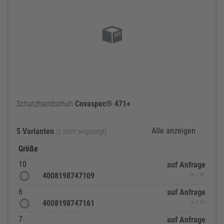
Schutzhandschuh
Covaspec®
471+
Alle anzeigen
5 Varianten
(2 nicht angezeigt)
Größe
10
auf Anfrage
4008198747109
je 1 Pr.
6
auf Anfrage
4008198747161
je 1 Pr.
7
auf Anfrage