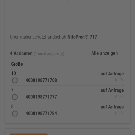
Chemikalienschutzhandschuh
NitoPren®
717
Alle anzeigen
4 Varianten
(1 nicht angezeigt)
Größe
10
auf Anfrage
4008198771708
je 1 Pr.
7
auf Anfrage
4008198771777
je 1 Pr.
8
auf Anfrage
4008198771784
je 1 Pr.