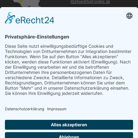
itzehoe@topf-online.de
Öffnungszeiten und mehr
Niederlassung Glinde
Am alten Lokschuppen 9
21509 Glinde
040 / 21 04 04 04-04
glinde@topf-online.de
Öffnungszeiten und mehr
Impressum
AGB
Datenschutzerklärung
Desktop-Version