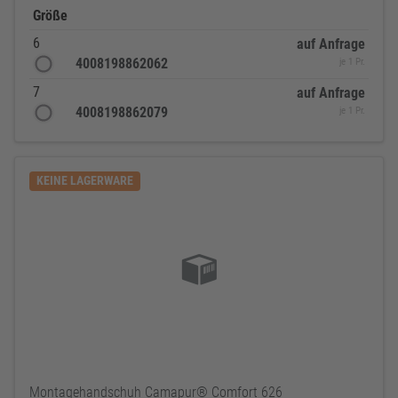
Größe
6
auf Anfrage
4008198862062
je 1 Pr.
7
auf Anfrage
4008198862079
je 1 Pr.
KEINE LAGERWARE
Montagehandschuh Camapur® Comfort 626