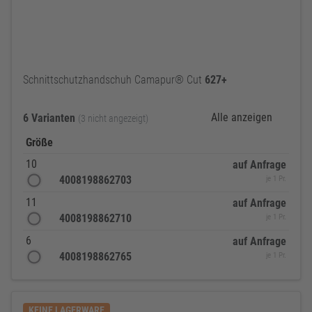
Schnittschutzhandschuh Camapur® Cut
627+
Alle anzeigen
6 Varianten
(3 nicht angezeigt)
Größe
10
auf Anfrage
4008198862703
je 1 Pr.
11
auf Anfrage
4008198862710
je 1 Pr.
6
auf Anfrage
4008198862765
je 1 Pr.
KEINE LAGERWARE