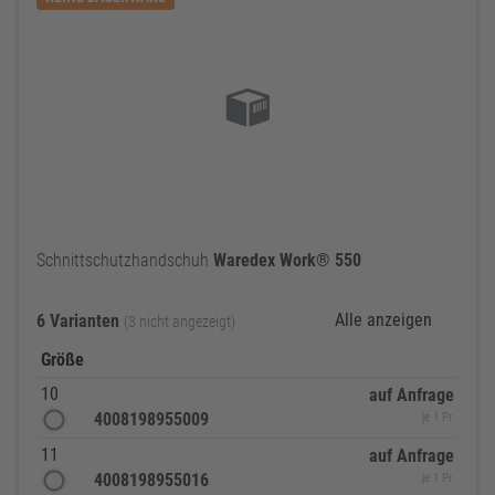
Schnittschutzhandschuh
Waredex
Work®
550
Alle anzeigen
6 Varianten
(3 nicht angezeigt)
Größe
10
auf Anfrage
4008198955009
je 1 Pr.
11
auf Anfrage
4008198955016
je 1 Pr.