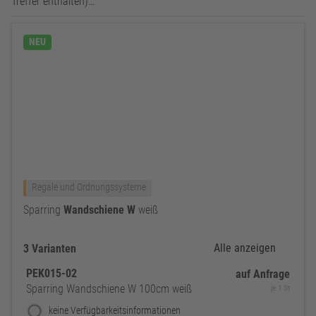
Treffer enthalten)…
NEU
Regale und Ordnungssysteme
Sparring
Wandschiene
W
weiß
Alle anzeigen
3 Varianten
PEK015-02
auf Anfrage
Sparring Wandschiene W 100cm weiß
je 1 St
keine Verfügbarkeitsinformationen