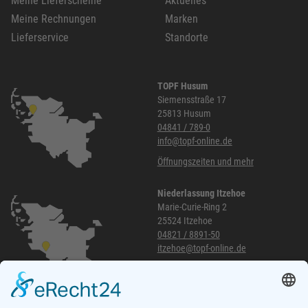
Meine Lieferscheine
Aktuelles
Meine Rechnungen
Marken
Lieferservice
Standorte
TOPF Husum
Siemensstraße 17
25813 Husum
04841 / 789-0
info@topf-online.de
Öffnungszeiten und mehr
Niederlassung Itzehoe
Marie-Curie-Ring 2
25524 Itzehoe
04821 / 8891-50
itzehoe@topf-online.de
Öffnungszeiten und mehr
Niederlassung Glinde