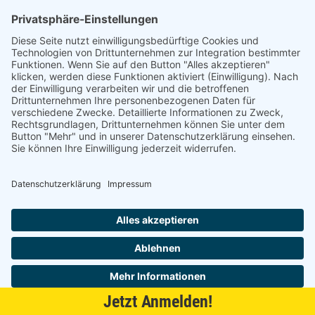
Am alten Lokschuppen 9
21509 Glinde
040 / 21 04 04 04-04
glinde@topf-online.de
Öffnungszeiten und mehr
Impressum
AGB
Datenschutzerklärung
Desktop-Version
Jetzt Anmelden!