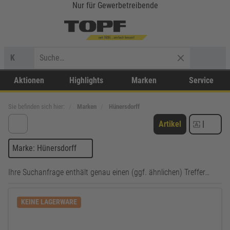
Nur für Gewerbetreibende
K
Aktionen
Highlights
Marken
Service
Sie befinden sich hier:
Marken
Hünersdorff
Artikel
|
Marke: Hünersdorff
Ihre Suchanfrage enthält genau einen (ggf. ähnlichen) Treffer…
KEINE LAGERWARE