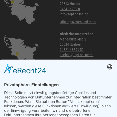
25813 Husum
04841 / 789-0
info@topf-online.de
Öffnungszeiten und mehr
Niederlassung Itzehoe
Marie-Curie-Ring 2
25524 Itzehoe
04821 / 8891-50
itzehoe@topf-online.de
Öffnungszeiten und mehr
Niederlassung Glinde
Am alten Lokschuppen 9
21509 Glinde
040 / 21 04 04 04-04
glinde@topf-online.de
Öffnungszeiten und mehr