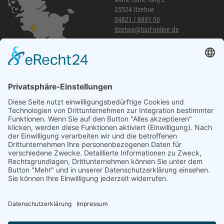
25524 Itzehoe
04821 / 8891-50
itzehoe@topf-online.de
Öffnungszeiten und mehr
Niederlassung Glinde
Am alten Lokschuppen 9
21509 Glinde
040 / 21 04 04 04-04
glinde@topf-online.de
Öffnungszeiten und mehr
Impressum
AGB
Datenschutzerklärung