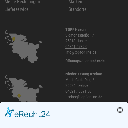
Meine Rechnungen
Marken
Lieferservice
Standorte
TOPF Husum
Siemensstraße 17
25813 Husum
04841 / 789-0
info@topf-online.de
Öffnungszeiten und mehr
Niederlassung Itzehoe
Marie-Curie-Ring 2
25524 Itzehoe
04821 / 8891-50
itzehoe@topf-online.de
Öffnungszeiten und mehr
Niederlassung Glinde
Am alten Lokschuppen 9