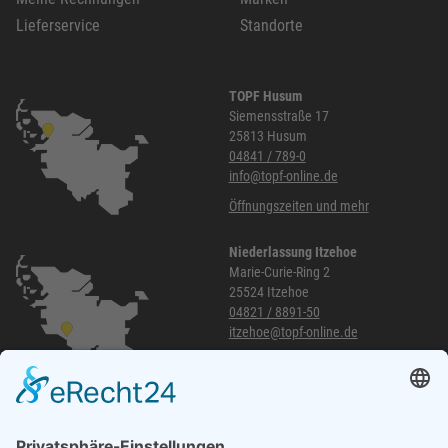
Lieferservice
Standorte
TOPF Husum
Siemensstraße 17
25813 Husum
04841 / 789-0
info@topf-online.de
Öffnungszeiten und mehr
Niederlassung Itzehoe
Marie-Curie-Ring 2
25524 Itzehoe
04821 / 8891-50
itzehoe@topf-online.de
Öffnungszeiten und mehr
Niederlassung Glinde
Am alten Lokschuppen 9