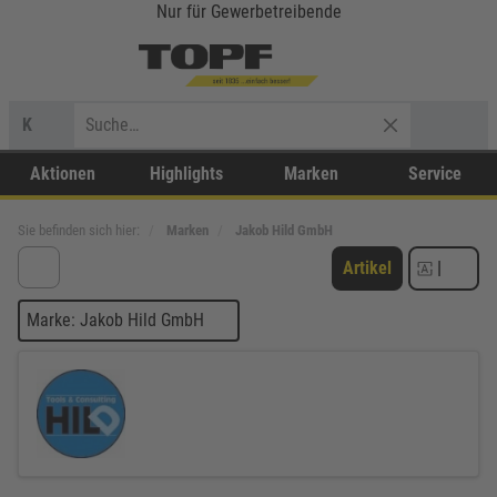
Nur für Gewerbetreibende
K
Aktionen
Highlights
Marken
Service
Sie befinden sich hier:
Marken
Jakob Hild GmbH
Artikel
|
Marke: Jakob Hild GmbH