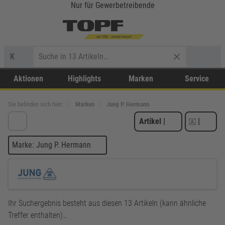
Nur für Gewerbetreibende
K
Aktionen
Highlights
Marken
Service
Sie befinden sich hier:
Marken
Jung P. Hermann
Artikel
|
|
Marke: Jung P. Hermann
Ihr Suchergebnis besteht aus diesen 13 Artikeln (kann ähnliche
Treffer enthalten)…