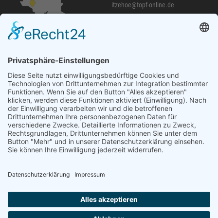
itzehoe@topf-online.de
Öffnungszeiten und mehr
Niederlassung Glinde
Am alten Lokschuppen 9
21509 Glinde
040 / 21 04 04 04-04
glinde@topf-online.de
Öffnungszeiten und mehr
Impressum
AGB
Datenschutzerklärung
Desktop-Version