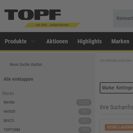
Kernsor
Produkte
Aktionen
Highlights
Marken
Sie befinden sich hier:
Neue Suche starten
Alle einklappen
Marke: Kettinger
Marke
Menke
12376
Ihre Suchanfra
Hettich
7987
MACO
3361
KEINE LAGER
TOPFORM
2565