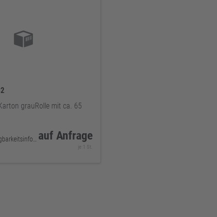
32
Karton grauRolle mit ca. 65
auf Anfrage
keine Verfügbarkeitsinformationen
je 1 St.