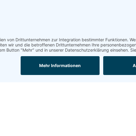
itzehoe@topf-online.de
Öffnungszeiten und mehr
Mail
Anrufen
Impressum
AGB
Datenschutzerklärung
Mobil-Version
powered by
SellSite