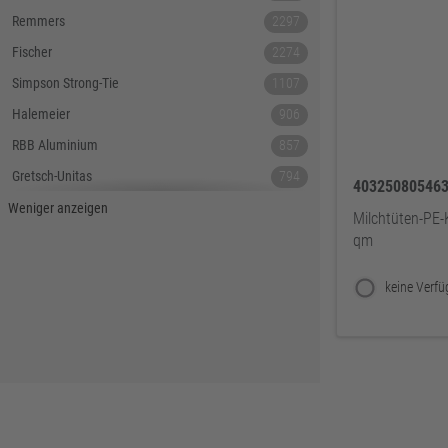
Remmers
2297
Fischer
2274
Simpson Strong-Tie
1107
Halemeier
906
RBB Aluminium
857
Gretsch-Unitas
794
40325080546
Tecnamic
546
Weniger anzeigen
Milchtüten-PE-
SIEGENIA
535
qm
Dauby
447
Hoppe
379
Lamello
367
Reyher
343
DELWO
325
Snickers
319