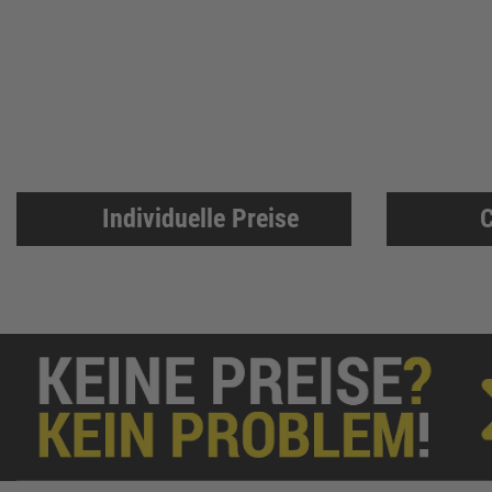
BKS
307
Bosch Professional
286
Festool
225
KFV
224
SPAX
221
Makita
219
Individuelle Preise
C
FORTIS
207
Solid Gear
206
FORTIS Elements
192
Dresselhaus
188
Klaus-R. Falk GmbH Schleifmittel
174
U-Power
168
Knelsen
155
Simonswerk
147
FAMAG
137