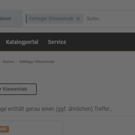
timent
Kettinger Vliesvertrieb
Katalogportal
Service
Marken
Kettinger Vliesvertrieb
 Vliesvertrieb
ge enthält genau einen (ggf. ähnlichen) Treffer…
WARE