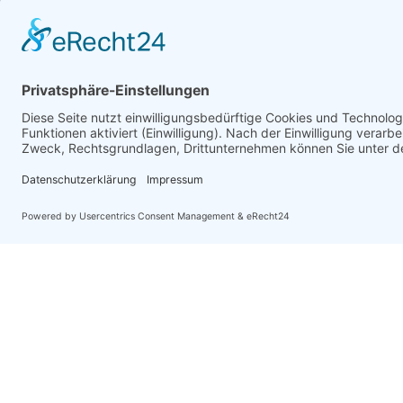
info@topf-online.de
ThyssenKrupp
79
Öffnungszeiten und mehr
RUNNEX
78
DeWALT
74
Gutmann Bausysteme
71
EDE
70
Peder Nielsen Beslagfabrik
69
HECO
69
SANTOS
68
WhatsApp
Silberspeer
65
MIRKA
65
BS Rollen
63
Facett
63
Soudal
61
GEZE
61