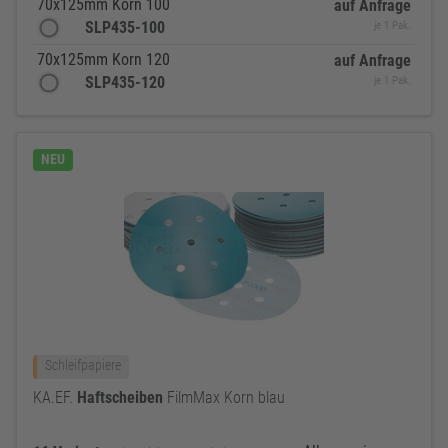
70x125mm Korn 100
auf Anfrage
SLP435-100
je 1 Pak.
70x125mm Korn 120
auf Anfrage
SLP435-120
je 1 Pak.
NEU
Schleifpapiere
KA.EF.
Haftscheiben
FilmMax Korn blau