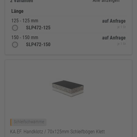
Alle anzeigen
2 Varianten
Länge
125 - 125 mm
auf Anfrage
SLP472-125
je 1 St
150 - 150 mm
auf Anfrage
SLP472-150
je 1 St
Schleifschwämme
KA.EF. Handklotz / 70x125mm Schleifbögen Klett