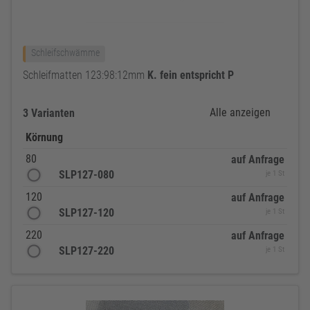
Schleifschwämme
Schleifmatten 123:98:12mm
K.
fein
entspricht
P
Alle anzeigen
3 Varianten
Körnung
80
auf Anfrage
SLP127-080
je 1 St
120
auf Anfrage
SLP127-120
je 1 St
220
auf Anfrage
SLP127-220
je 1 St