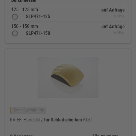
Durchmesser
125 - 125 mm
auf Anfrage
SLP471-125
je 1 Pak.
150 - 150 mm
auf Anfrage
SLP471-150
je 1 Pak.
Schleifschwämme
KA.EF. Handklotz
für
Schleifscheiben
Klett