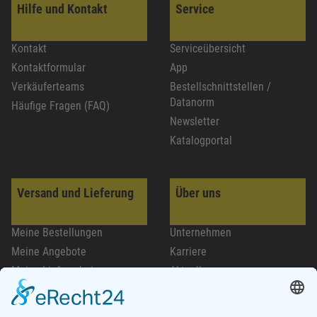
Hilfe und Kontakt
Service
Kontakt
Serviceübersicht
Kontaktformular
App
Verkäuferteams
Bestellschnittstellen /
Datanorm
Häufige Fragen (FAQ)
Newsletter
Katalogportal
Versand und Lieferung
Über uns
Meine Bestellungen
Unternehmen
Meine Angebote
Karriere
Meine Lieferscheine
Aktuelles
Meine Rechnungen
Marken
Lieferservice
Standorte