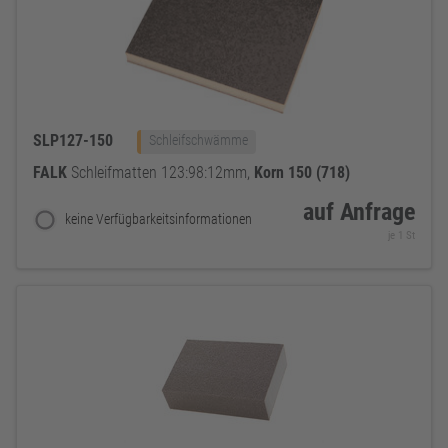
SLP127-150
Schleifschwämme
FALK
Schleifmatten 123:98:12mm,
Korn
150
(718)
auf Anfrage
keine Verfügbarkeitsinformationen
je 1 St