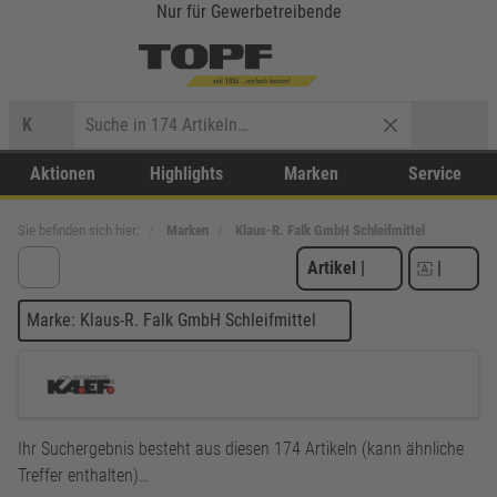
Nur für Gewerbetreibende
K
Aktionen
Highlights
Marken
Service
Sie befinden sich hier:
Marken
Klaus-R. Falk GmbH Schleifmittel
Artikel
|
|
Marke: Klaus-R. Falk GmbH Schleifmittel
Ihr Suchergebnis besteht aus diesen 174 Artikeln (kann ähnliche
Treffer enthalten)…