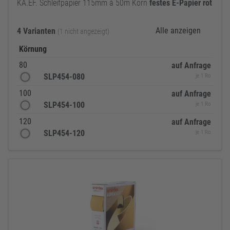
KA.EF. Schleifpapier 115mm à 50m Korn
festes
E-Papier
rot
Alle anzeigen
4 Varianten
(1 nicht angezeigt)
Körnung
80
auf Anfrage
SLP454-080
je 1 Ro
100
auf Anfrage
SLP454-100
je 1 Ro
120
auf Anfrage
SLP454-120
je 1 Ro