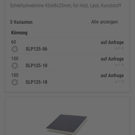
Schleifschwämme 93x68x25mm; für Holz, Lack, Kunststoff
Alle anzeigen
3 Varianten
Körnung
60
auf Anfrage
SLP125-06
je 1 St
100
auf Anfrage
SLP125-10
je 1 St
180
auf Anfrage
SLP125-18
je 1 St