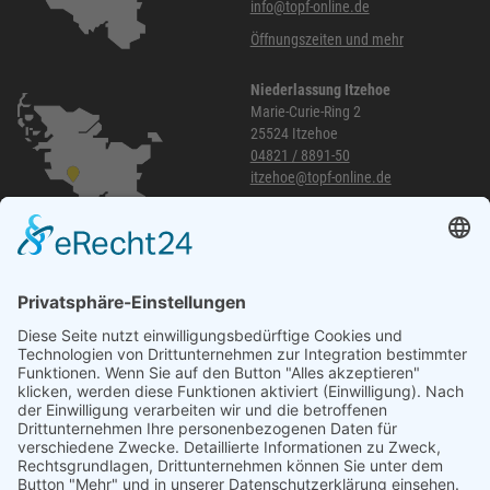
info@topf-online.de
Öffnungszeiten und mehr
Niederlassung Itzehoe
Marie-Curie-Ring 2
25524 Itzehoe
04821 / 8891-50
itzehoe@topf-online.de
Öffnungszeiten und mehr
Niederlassung Glinde
Am alten Lokschuppen 9
21509 Glinde
040 / 21 04 04 04-04
glinde@topf-online.de
Öffnungszeiten und mehr