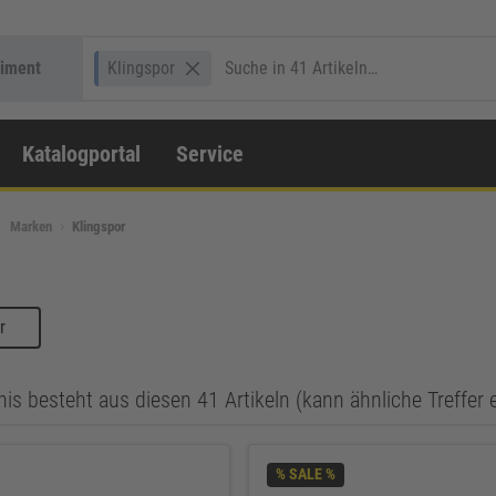
timent
Klingspor
Katalogportal
Service
Marken
Klingspor
r
is besteht aus diesen 41 Artikeln (kann ähnliche Treffer 
% SALE %