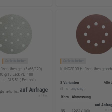
Schleifscheiben
Schleifscheiben
tscheiben gel. (8x65/120)
KLINGSPOR Haftscheiben geloch
40 grau Lack VE=100
ng GLS 51 ( Festool )
Alle
8 Varianten
auf Anfrage
(5 nicht angezeigt)
keine Verfügbarkeitsinformationen
je 1 Pak.
Korn
Abmessung
auf Anfra
80
150:17 mm
je 1 P