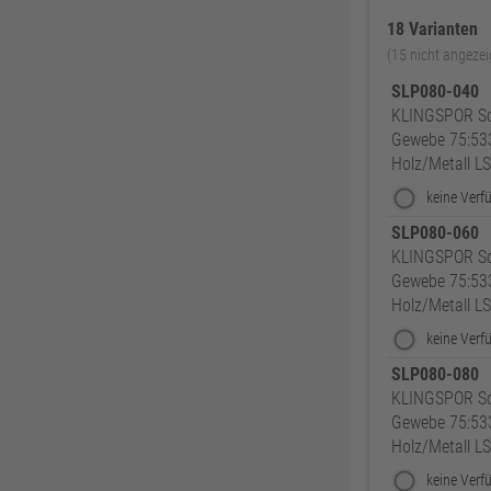
Knelsen
155
18 Varianten
Simonswerk
147
(15 nicht angezei
FAMAG
137
SLP080-040
KLINGSPOR Sc
ABUS
137
Gewebe 75:53
Pollmann
125
Holz/Metall L
EDE Ware Einkaufsbüro Deutscher Eisenhändler GmbH
123
Illbruck
117
SLP080-060
Korntex
115
KLINGSPOR Sc
Gewebe 75:53
Dunlop
114
Holz/Metall L
Woelm
111
Milwaukee
106
SLP080-080
Wera
104
KLINGSPOR Sc
Gewebe 75:53
WICA
99
Holz/Metall L
DOM
99