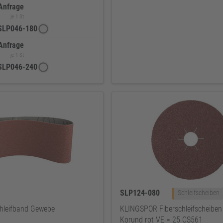
Anfrage
je 1 St
SLP046-180
Anfrage
je 1 St
SLP046-240
SLP124-080
Schleifscheiben
hleifband Gewebe
KLINGSPOR Fiberschleifscheiben
Korund rot VE = 25 CS561