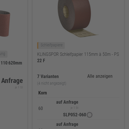
Schleifpapiere
tung
KLINGSPOR Schleifpapier 115mm à 50m - PS
22
F
e
110
:
620mm
Alle anzeigen
7 Varianten
 Anfrage
(4 nicht angezeigt)
je 1 St
Korn
auf Anfrage
60
je 1 St
SLP052-060
auf Anfrage