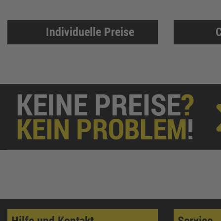
Löher
46
Ejot
46
Individuelle Preise
C
HADRA
45
PRO CLIMA
45
3M
43
FEIN
43
Klingspor
41
Asatex
41
NÖLLE Profi-Brush
41
Prebena
41
RIEGLER
40
Aircraft
39
KIP
39
ELORA
38
Hilfe und Kontakt
Service