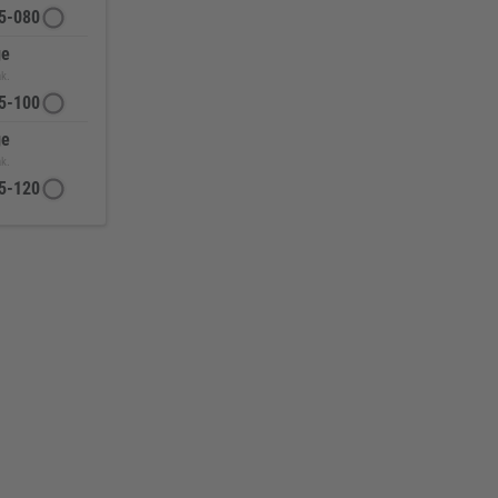
5-080
ge
ak.
5-100
ge
ak.
5-120