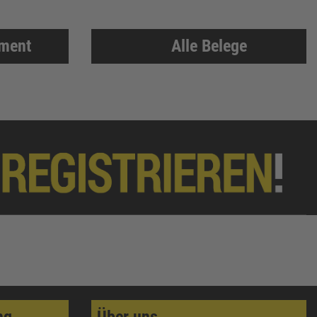
iment
Alle Belege
ng
Über uns