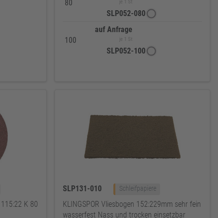
80
je 1 St
SLP052-080
auf Anfrage
100
je 1 St
SLP052-100
SLP131-010
Schleifpapiere
 115:22 K 80
KLINGSPOR Vliesbogen 152:229mm sehr fein
wasserfest Nass und trocken einsetzbar