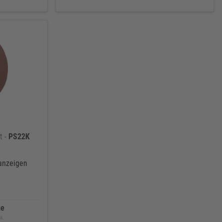
t -
PS22K
 anzeigen
ge
ak.