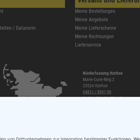
ht
Meine Bestellungen
Meine Angebote
stellen / Datanorm
Meine Lieferscheine
Meine Rechnungen
Lieferservice
Niederlassung Itzehoe
Marie-Curie-Ring 2
25524 Itzehoe
04821 / 8891-50
itzehoe@topf-online.de
Öffnungszeiten und mehr