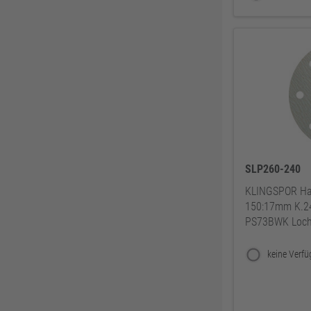
Zweihorn
86
EuroTec
85
Mafell
80
ThyssenKrupp
79
RUNNEX
78
DeWALT
74
Gutmann Bausysteme
71
EDE
70
SLP260-240
Peder Nielsen Beslagfabrik
69
KLINGSPOR Haf
HECO
69
150:17mm K.2
SANTOS
68
PS73BWK Lochu
Silberspeer
65
MIRKA
65
BS Rollen
63
Facett
63