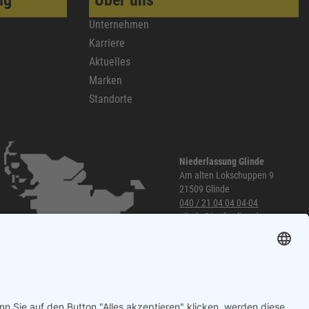
Unternehmen
Karriere
Aktuelles
Marken
Standorte
Niederlassung Glinde
Am alten Lokschuppen 9
21509 Glinde
040 / 21 04 04 04-04
glinde@topf-online.de
Öffnungszeiten und mehr