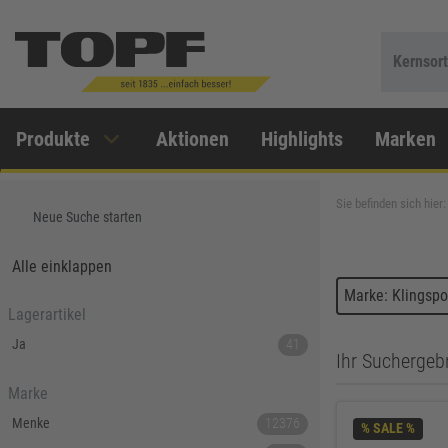
Kernsor
Produkte
Aktionen
Highlights
Marken
Sie befinden sich hier:
Neue Suche starten
Alle einklappen
Marke: Klingspo
Lagerartikel
Ja
41
Ihr Suchergebn
Marke
Menke
12376
% SALE %