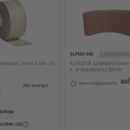
SLP086-040
Materialbearbei
leifpapier 115mm à 50m - PS
KLINGSPOR Schleifband Geweb
K. 40 Holz/Metall LS 309 XH
auf
keine Verfügbarkeitsinformationen
Alle anzeigen
t)
Anfrage
je 1 St
SLP046-120