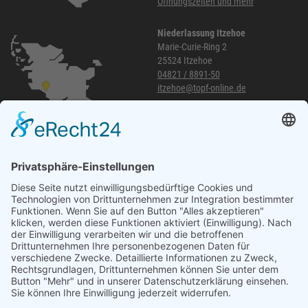
Öffnungszeiten und mehr
Niederlassung Itzehoe
Marie-Curie-Ring 2
25524 Itzehoe
04821 / 8891-50
itzehoe@topf-online.de
Öffnungszeiten und mehr
Niederlassung Glinde
Am alten Lokschuppen 9
21509 Glinde
040 / 21 04 04 04-04
glinde@topf-online.de
Öffnungszeiten und mehr