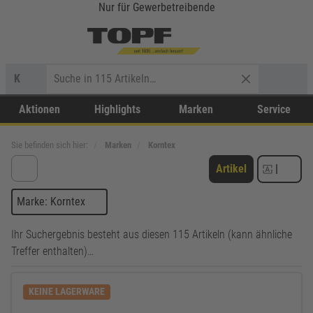
Nur für Gewerbetreibende
K
Aktionen
Highlights
Marken
Service
Sie befinden sich hier:
Marken
Korntex
Artikel
|
Marke: Korntex
Ihr Suchergebnis besteht aus diesen 115 Artikeln (kann ähnliche
Treffer enthalten)…
KEINE LAGERWARE