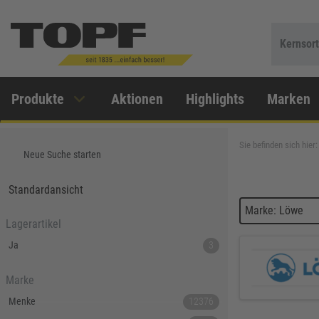
Kernsor
Produkte
Aktionen
Highlights
Marken
Sie befinden sich hier:
Neue Suche starten
Standardansicht
Marke: Löwe
Lagerartikel
Ja
3
Marke
Menke
12376