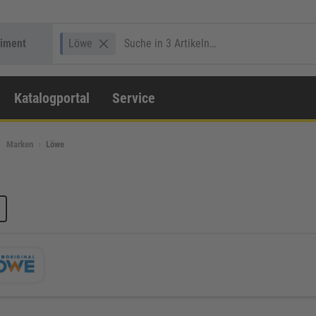
timent
Löwe
Katalogportal
Service
Marken
Löwe