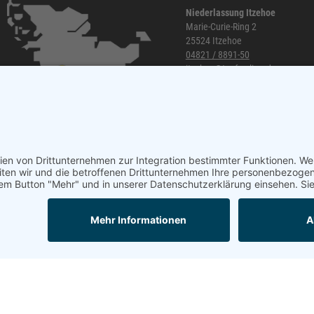
Niederlassung Itzehoe
Marie-Curie-Ring 2
25524 Itzehoe
04821 / 8891-50
itzehoe@topf-online.de
Öffnungszeiten und mehr
Mail
Anrufen
Impressum
AGB
Datenschutzerklärung