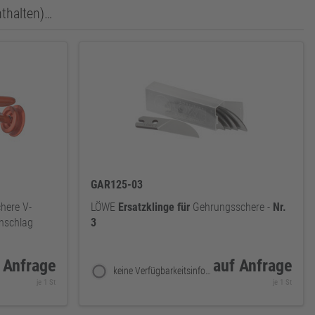
nthalten)…
GAR125-03
here V-
LÖWE
Ersatzklinge
für
Gehrungsschere -
Nr.
Anschlag
3
 Anfrage
auf Anfrage
keine Verfügbarkeitsinformationen
je 1 St
je 1 St