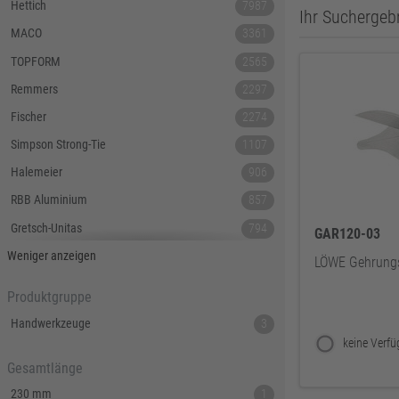
Hettich
7987
Ihr Suchergebn
MACO
3361
TOPFORM
2565
Remmers
2297
Fischer
2274
Simpson Strong-Tie
1107
Halemeier
906
RBB Aluminium
857
Gretsch-Unitas
794
GAR120-03
Tecnamic
546
Weniger anzeigen
LÖWE Gehrungs
SIEGENIA
535
Produktgruppe
Dauby
447
Handwerkzeuge
3
Hoppe
379
Gesamtlänge
Lamello
367
230 mm
1
Reyher
343