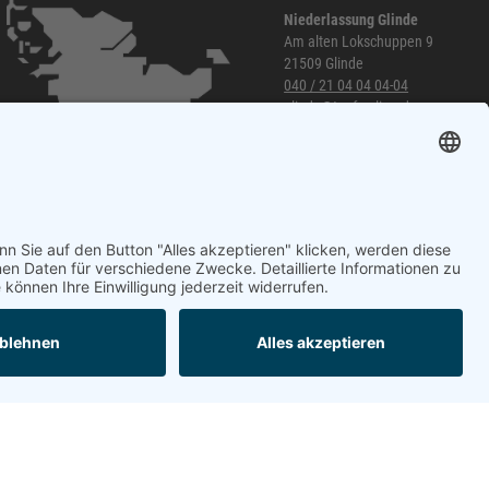
Niederlassung Glinde
Am alten Lokschuppen 9
21509 Glinde
040 / 21 04 04 04-04
glinde@topf-online.de
Öffnungszeiten und mehr