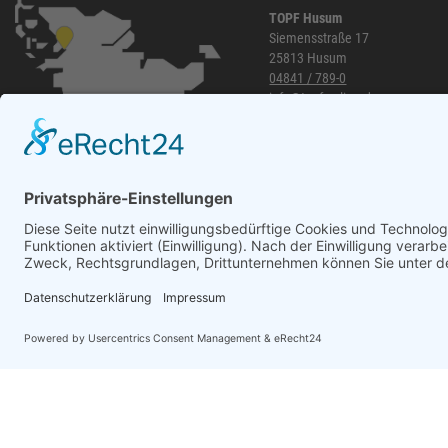
Zweihorn
86
TOPF Husum
EuroTec
85
Siemensstraße 17
25813 Husum
Mafell
80
04841 / 789-0
ThyssenKrupp
79
info@topf-online.de
Öffnungszeiten und mehr
RUNNEX
78
DeWALT
74
Gutmann Bausysteme
71
EDE
70
Peder Nielsen Beslagfabrik
69
HECO
69
SANTOS
68
WhatsApp
Silberspeer
65
MIRKA
65
BS Rollen
63
Facett
63