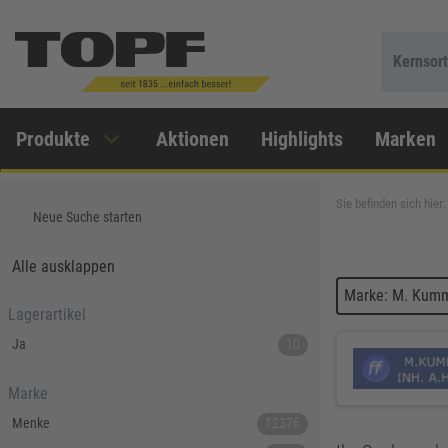
Kernsor
Produkte
Aktionen
Highlights
Marken
Sie befinden sich hier:
Neue Suche starten
Alle ausklappen
Marke: M. Kumm
Lagerartikel
Ja
10
Marke
Menke
12376