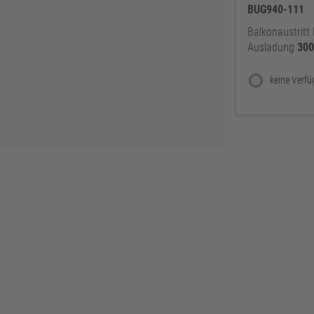
Zweihorn
86
BUG940-111
EuroTec
85
Balkonaustritt 
Mafell
80
Ausladung
30
ThyssenKrupp
79
RUNNEX
78
DeWALT
74
Gutmann Bausysteme
71
EDE
70
Peder Nielsen Beslagfabrik
69
HECO
69
SANTOS
68
Silberspeer
65
MIRKA
65
BS Rollen
63
Facett
63