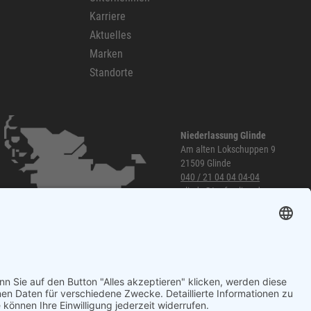
Karriere
Aktuelles
Marken
Standorte
Niederlassung Glinde
Am alten Lokschuppen 9
21509 Glinde
040 / 21 04 04 04-04
glinde@topf-online.de
Öffnungszeiten und mehr