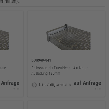
enthalten)…
BUG940-041
atur -
Balkonaustritt Duettblech - Alu Natur -
Ausladung
180mm
 Anfrage
auf Anfrage
keine Verfügbarkeitsinformationen
je 1 m
je 1 m