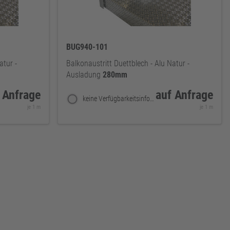
BUG940-101
atur -
Balkonaustritt Duettblech - Alu Natur -
Ausladung
280mm
 Anfrage
auf Anfrage
keine Verfügbarkeitsinformationen
je 1 m
je 1 m