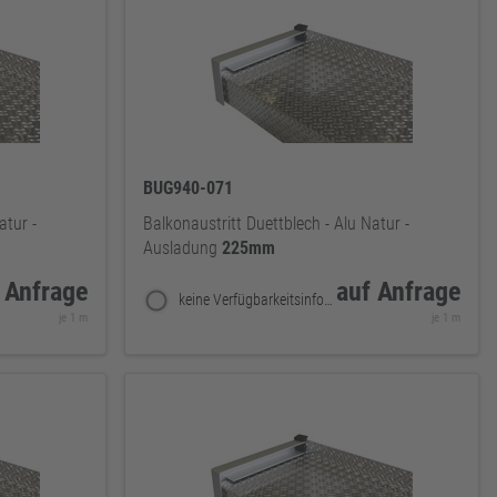
BUG940-071
atur -
Balkonaustritt Duettblech - Alu Natur -
Ausladung
225mm
 Anfrage
auf Anfrage
keine Verfügbarkeitsinformationen
je 1 m
je 1 m