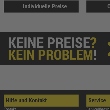
Individuelle Preise
C
Soudal
61
GEZE
61
REICH
60
Sikkens
58
Ejendals
58
ATG
57
Lienemann
54
HSI
54
EIKO
50
Alfer Aluminium
49
Tesa
49
Bessey
48
Reebok
47
Hilfe und Kontakt
Service
JUNIE
47
Kontakt
Serviceübersic