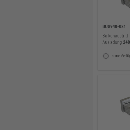
Knelsen
155
Simonswerk
147
FAMAG
137
BUG940-081
ABUS
137
Balkonaustritt 
Pollmann
125
Ausladung
24
EDE Ware Einkaufsbüro Deutscher Eisenhändler GmbH
123
Illbruck
117
Korntex
115
Dunlop
114
Woelm
111
Milwaukee
106
Wera
104
WICA
99
DOM
99