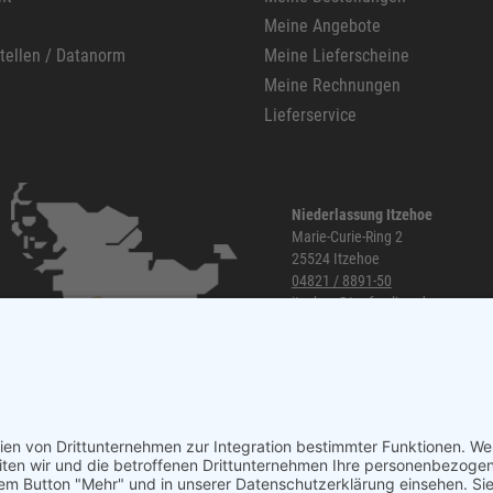
Meine Angebote
stellen / Datanorm
Meine Lieferscheine
Meine Rechnungen
Lieferservice
Niederlassung Itzehoe
Marie-Curie-Ring 2
25524 Itzehoe
04821 / 8891-50
itzehoe@topf-online.de
Öffnungszeiten und mehr