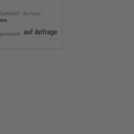
Duettblech - Alu Natur -
0mm
auf Anfrage
keine Verfügbarkeitsinformationen
je 1 m