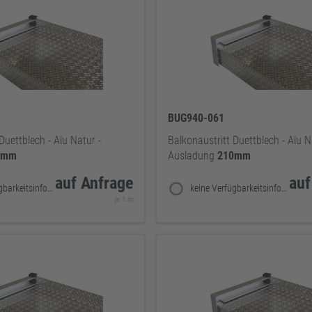
BUG940-061
Duettblech - Alu Natur -
Balkonaustritt Duettblech - Alu N
5mm
Ausladung
210mm
auf Anfrage
auf
keine Verfügbarkeitsinformationen
keine Verfügbarkeitsinformationen
je 1 m