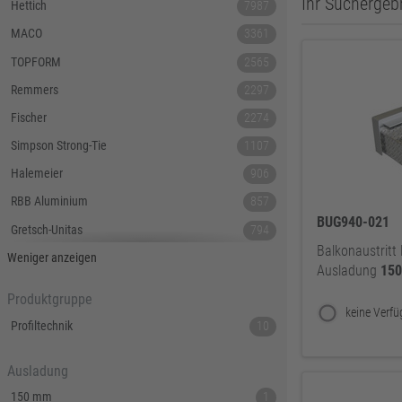
Ihr Suchergebn
Hettich
7987
MACO
3361
TOPFORM
2565
Remmers
2297
Fischer
2274
Simpson Strong-Tie
1107
Halemeier
906
RBB Aluminium
857
BUG940-021
Gretsch-Unitas
794
Balkonaustritt 
Tecnamic
546
Weniger anzeigen
Ausladung
15
SIEGENIA
535
Produktgruppe
Dauby
447
Profiltechnik
10
Hoppe
379
Ausladung
Lamello
367
150 mm
1
Reyher
343