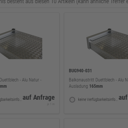
is besteht aus diesen 10 Artikeln (kann ähnliche Treffer 
BUG940-031
Duettblech - Alu Natur -
Balkonaustritt Duettblech - Alu N
0mm
Ausladung
165mm
auf Anfrage
auf
keine Verfügbarkeitsinformationen
keine Verfügbarkeitsinformationen
je 1 m