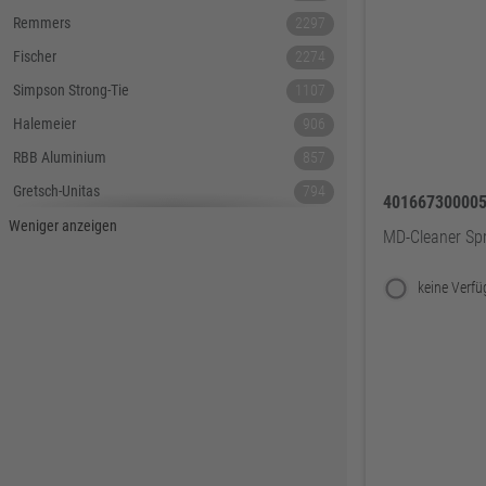
Remmers
2297
Fischer
2274
Simpson Strong-Tie
1107
Halemeier
906
RBB Aluminium
857
Gretsch-Unitas
794
40166730000
Tecnamic
546
Weniger anzeigen
MD-Cleaner Sp
SIEGENIA
535
Dauby
447
Hoppe
379
Lamello
367
Reyher
343
DELWO
325
Snickers
319