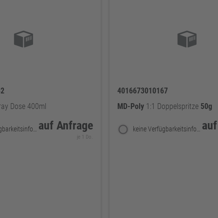
52
4016673010167
ray Dose 400ml
MD-Poly
1:1 Doppelspritze
50g
auf Anfrage
auf
keine Verfügbarkeitsinformationen
keine Verfügbarkeitsinformationen
je 1 Do.