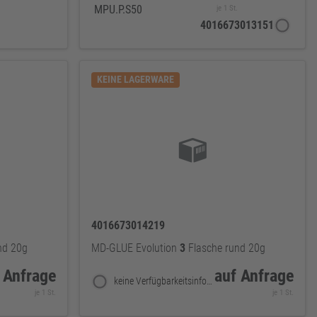
MPU.P.S50
je 1 St.
4016673013151
KEINE LAGERWARE
4016673014219
nd 20g
MD-GLUE Evolution
3
Flasche rund 20g
 Anfrage
auf Anfrage
keine Verfügbarkeitsinformationen
je 1 St.
je 1 St.