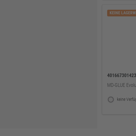
ABUS
137
KEINE LAGER
Pollmann
125
EDE Ware Einkaufsbüro Deutscher Eisenhändler GmbH
123
Illbruck
117
Korntex
115
Dunlop
114
Woelm
111
40166730142
Milwaukee
106
Wera
104
MD-GLUE Evol
WICA
99
DOM
99
Zweihorn
86
EuroTec
85
Mafell
80