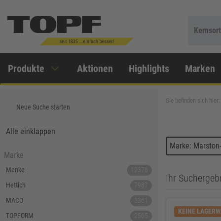
Kernsor
Produkte
Aktionen
Highlights
Marken
Sie befinden sich hier:
Neue Suche starten
Alle einklappen
Marke: Marston
Marke
Menke
12376
Ihr Suchergebn
Hettich
7987
MACO
3361
KEINE LAGER
TOPFORM
2565