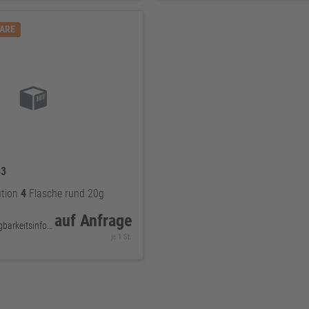
WARE
33
ution
4
Flasche rund 20g
auf Anfrage
keine Verfügbarkeitsinformationen
je 1 St.