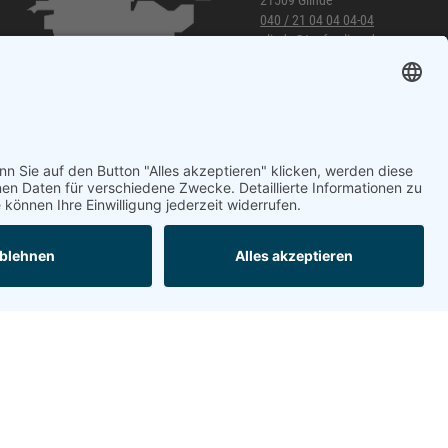
21509 Glinde
040 / 21 04 04 04-04
glinde@topf-online.de
Öffnungszeiten und mehr