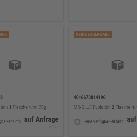
WARE
KEINE LAGERWARE
72
4016673014196
ution
1
Flasche rund 20g
MD-GLUE Evolution
2
Flasche ru
auf Anfrage
auf
keine Verfügbarkeitsinformationen
keine Verfügbarkeitsinformationen
je 1 St.