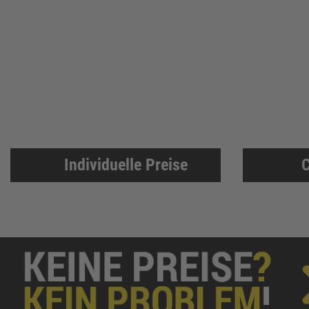
ThyssenKrupp
79
RUNNEX
78
DeWALT
74
Gutmann Bausysteme
71
EDE
70
Peder Nielsen Beslagfabrik
69
HECO
69
Individuelle Preise
C
SANTOS
68
Silberspeer
65
MIRKA
65
BS Rollen
63
Facett
63
Soudal
61
GEZE
61