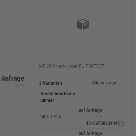
MD-2K-Schnellkleber PU PROTECT
 Anfrage
Alle anzeigen
2 Varianten
je 1 St.
Herstellerartikeln
ummer
auf Anfrage
MPU.P.S25
je 1 St.
4016673013144
auf Anfrage