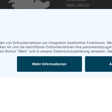
25524 Itzehoe
04821 / 8891-50
itzehoe@topf-online.de
Öffnungszeiten und mehr
Mail
Anrufen
Impressum
AGB
Datenschutzerklärung
Mobil-Version