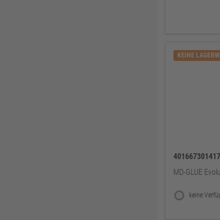
BKS
307
Bosch Professional
286
Festool
225
KFV
224
KEINE LAGER
SPAX
221
Makita
219
FORTIS
207
Solid Gear
206
FORTIS Elements
192
Dresselhaus
188
40166730141
Klaus-R. Falk GmbH Schleifmittel
174
MD-GLUE Evol
U-Power
168
Knelsen
155
Simonswerk
147
FAMAG
137