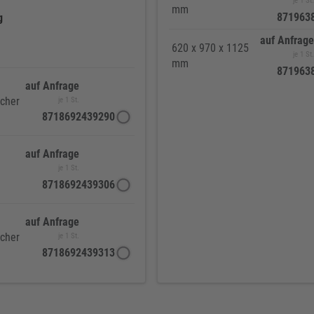
je 1 St.
mm
871963
g
auf Anfrage
620 x 970 x 1125
je 1 St.
mm
871963
auf Anfrage
cher
je 1 St.
8718692439290
auf Anfrage
je 1 St.
8718692439306
auf Anfrage
cher
je 1 St.
8718692439313