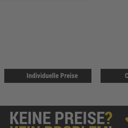
ABUS
137
Pollmann
125
EDE Ware Einkaufsbüro Deutscher Eisenhändler GmbH
123
Illbruck
117
Korntex
115
Dunlop
114
Woelm
111
Milwaukee
106
Individuelle Preise
C
Wera
104
WICA
99
DOM
99
Zweihorn
86
EuroTec
85
Mafell
80