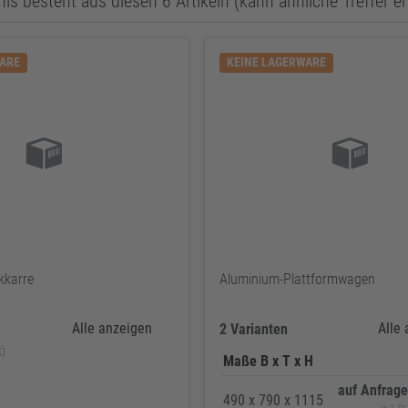
is besteht aus diesen 6 Artikeln (kann ähnliche Treffer e
WARE
KEINE LAGERWARE
kkarre
Aluminium-Plattformwagen
Alle anzeigen
Alle
2 Varianten
t)
Maße B x T x H
auf Anfrage
490 x 790 x 1115