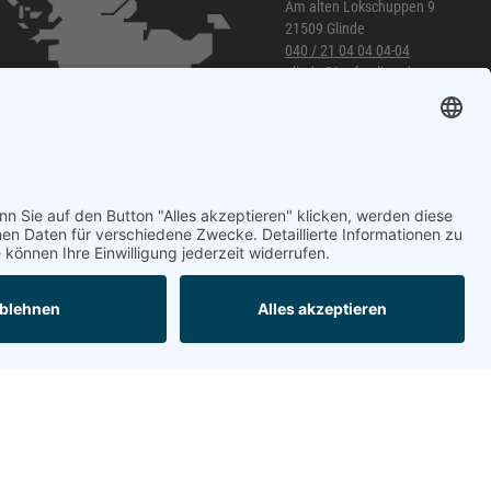
Am alten Lokschuppen 9
21509 Glinde
040 / 21 04 04 04-04
glinde@topf-online.de
Öffnungszeiten und mehr