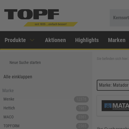
Kernsor
Produkte
Aktionen
Highlights
Marken
Sie befinden sich hier:
Neue Suche starten
Alle einklappen
Marke: Matador
Marke
Menke
12376
Hettich
7987
MACO
3361
TOPFORM
2565