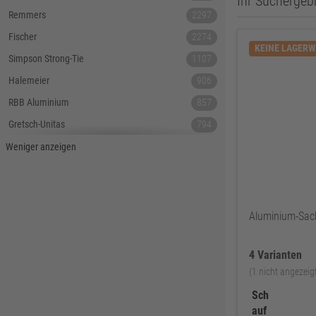
Ihr Suchergebn
Remmers
2297
Fischer
2274
KEINE LAGER
Simpson Strong-Tie
1107
Halemeier
906
RBB Aluminium
857
Gretsch-Unitas
794
Tecnamic
546
Weniger anzeigen
SIEGENIA
535
Dauby
447
Hoppe
379
Aluminium-Sac
Lamello
367
4 Varianten
Reyher
343
(1 nicht angezeig
DELWO
325
Sch
Snickers
319
auf