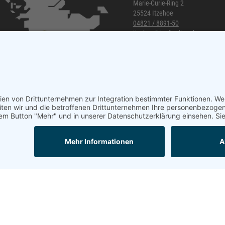
Marie-Curie-Ring 2
25524 Itzehoe
04821 / 8891-50
itzehoe@topf-online.de
Öffnungszeiten und mehr
Mail
Anrufen
Impressum
AGB
Datenschutzerklärung