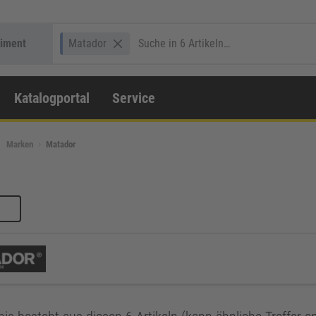
timent
Matador
Katalogportal
Service
Marken
Matador