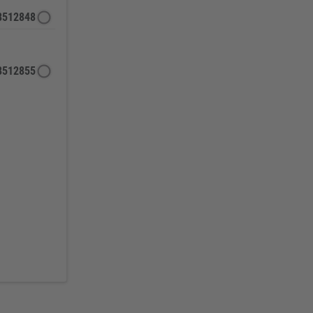
8512848
8512855