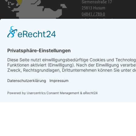
Siemensstraße 17
REICH
60
25813 Husum
Sikkens
58
04841 / 789-0
info@topf-online.de
Ejendals
58
Öffnungszeiten und mehr
ATG
57
Lienemann
54
HSI
54
EIKO
50
Alfer Aluminium
49
Tesa
49
Bessey
48
WhatsApp
Reebok
47
JUNIE
47
Löher
46
Ejot
46
HADRA
45