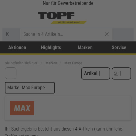
Nur für Gewerbetreibende
K
Aktionen
Highlights
Marken
Service
Sie befinden sich hier:
Marken
Max Europe
Artikel
|
|
Marke: Max Europe
Ihr Suchergebnis besteht aus diesen 4 Artikeln (kann ähnliche