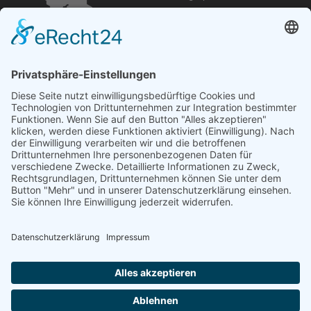
Öffnungszeiten und mehr
Niederlassung Glinde
Am alten Lokschuppen 9
21509 Glinde
040 / 21 04 04 04-04
glinde@topf-online.de
Öffnungszeiten und mehr
Impressum
AGB
Datenschutzerklärung
Desktop-Version