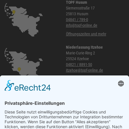
TOPF Husum
Siemensstraße 17
25813 Husum
04841 / 789-0
info@topf-online.de
Öffnungszeiten und mehr
Niederlassung Itzehoe
Marie-Curie-Ring 2
25524 Itzehoe
04821 / 8891-50
itzehoe@topf-online.de
Öffnungszeiten und mehr
Niederlassung Glinde
Am alten Lokschuppen 9
21509 Glinde
040 / 21 04 04 04-04
glinde@topf-online.de
Öffnungszeiten und mehr