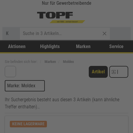
Nur für Gewerbetreibende
K
Aktionen
Highlights
Marken
Service
Sie befinden sich hier:
Marken
Moldex
Artikel
|
Marke: Moldex
Ihr Suchergebnis besteht aus diesen 3 Artikeln (kann ähnliche
Treffer enthalten)…
KEINE LAGERWARE