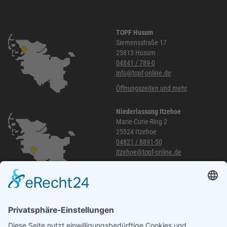
TOPF Husum
Siemensstraße 17
25813 Husum
04841 / 789-0
info@topf-online.de
Öffnungszeiten und mehr
Niederlassung Itzehoe
Marie-Curie-Ring 2
25524 Itzehoe
04821 / 8891-50
itzehoe@topf-online.de
Öffnungszeiten und mehr
Niederlassung Glinde
Am alten Lokschuppen 9
21509 Glinde
040 / 21 04 04 04-04