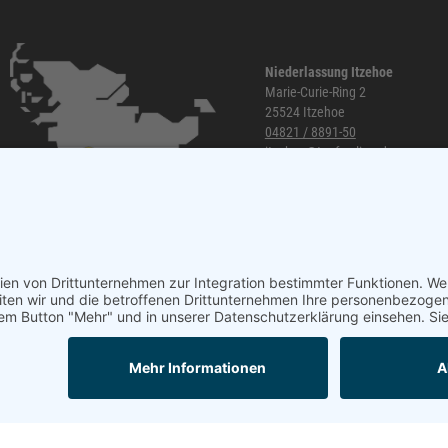
Niederlassung Itzehoe
Marie-Curie-Ring 2
25524 Itzehoe
04821 / 8891-50
itzehoe@topf-online.de
Öffnungszeiten und mehr
Mail
Anrufen