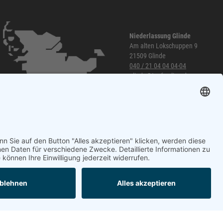
Niederlassung Glinde
Am alten Lokschuppen 9
21509 Glinde
040 / 21 04 04 04-04
glinde@topf-online.de
Öffnungszeiten und mehr