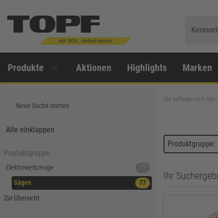
Kernsor
Produkte
Aktionen
Highlights
Marken
Sie befinden sich hier:
Neue Suche starten
Alle einklappen
Produktgruppe:
Produktgruppe
Elektrowerkzeuge
77
Ihr Suchergeb
Sägen
77
Zur Übersicht