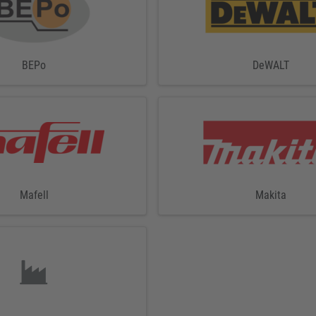
BEPo
DeWALT
Mafell
Makita