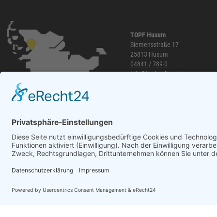
TOPF Husum
Siemensstraße 17
25813 Husum
04841 / 789-0
info@topf-online.de
Öffnungszeiten und mehr
WhatsApp