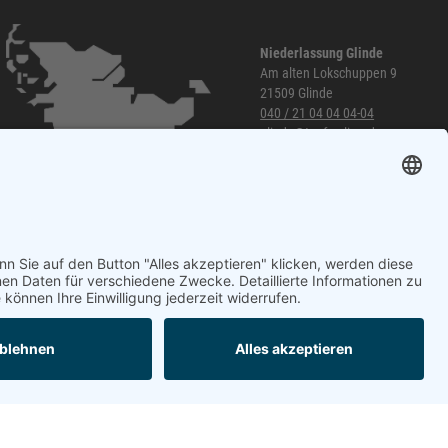
Niederlassung Glinde
Am alten Lokschuppen 9
21509 Glinde
040 / 21 04 04 04-04
glinde@topf-online.de
Öffnungszeiten und mehr