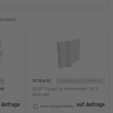
nthalten)…
SFT016-02
ebe
Gelenkbänder und Zubehör für Faltschiebe
eiß
GU SFT Kappen für Gelenkbänder * Btl. 3
Stück weiß
 Anfrage
auf Anfrage
keine Verfügbarkeitsinformationen
je 1 St
je 1 Ka