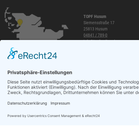
TOPF Husum
Siemensstraße 17
25813 Husum
04841 / 789-0
info@topf-online.de
Öffnungszeiten und mehr
WhatsApp