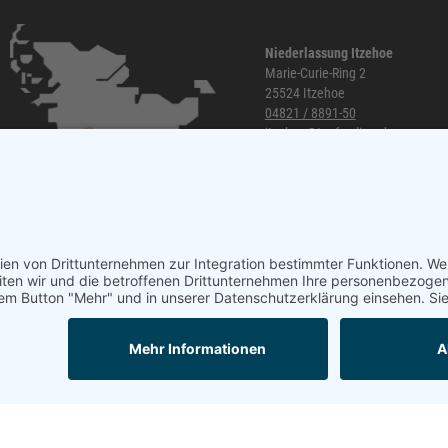
Niederlassung Itzehoe
Marie-Curie-Ring 2
25524 Itzehoe
04821 / 8891-50
itzehoe@topf-online.de
Öffnungszeiten und mehr
Mail
Anrufen