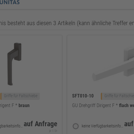
is besteht aus diesen 3 Artikeln (kann ähnliche Treffer e
SFT010-10
Griffe für Faltschiebe
Griffe für Faltschi
rigent F *
braun
GU Drehgriff Dirigent F *
flach
w
auf Anfrage
auf
keine Verfügbarkeitsinformationen
keine Verfügbarkeitsinformationen
je 1 St