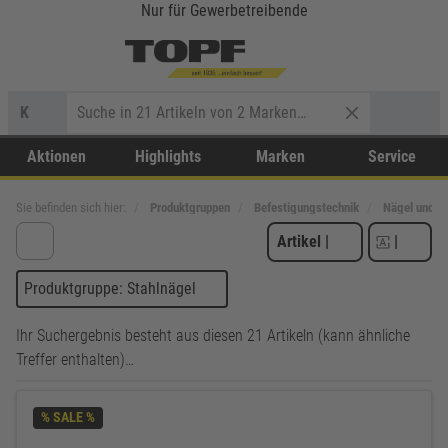
Nur für Gewerbetreibende
K
Aktionen
Highlights
Marken
Service
Sie befinden sich hier:
Produktgruppen
Befestigungstechnik
Nägel und K
Artikel
|
|
Produktgruppe: Stahlnägel
Ihr Suchergebnis besteht aus diesen 21 Artikeln (kann ähnliche
Treffer enthalten)…
% SALE %