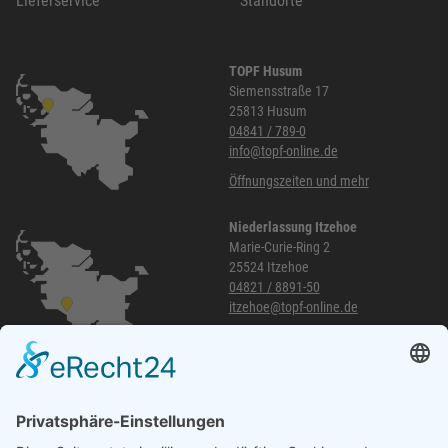
Lieferservice
Standorte
TOPF Husum
Siemensstraße 17
25813 Husum
04841 / 789-0
info@topf-online.de
Öffnungszeiten und mehr
Niederlassung Itzehoe
Marie-Curie-Ring 2
25524 Itzehoe
04821 / 8891-50
itzehoe@topf-online.de
Öffnungszeiten und mehr
Niederlassung Glinde
Am alten Lokschuppen 9
21509 Glinde
040 / 21 04 04 04-04