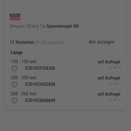
Simpson Strong Tie
Sparrennagel
SN
Alle anzeigen
11 Varianten
(8 nicht angezeigt)
Länge
150 - 150 mm
auf Anfrage
5701953708306
je 100 St
350 - 350 mm
auf Anfrage
5701953402808
je 100 St
260 - 260 mm
auf Anfrage
5701953660604
je 100 St