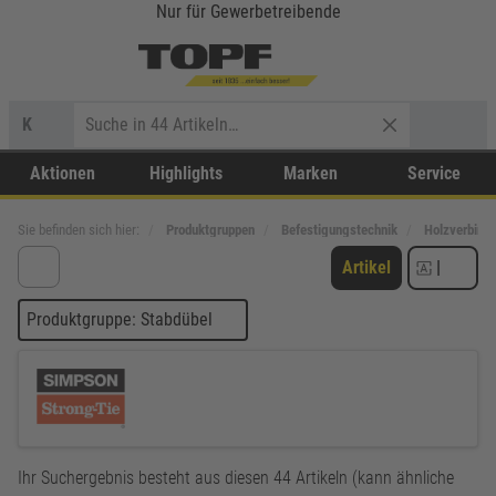
Nur für Gewerbetreibende
K
Aktionen
Highlights
Marken
Service
Sie befinden sich hier:
Produktgruppen
Befestigungstechnik
Holzverbinde
Artikel
|
Produktgruppe: Stabdübel
Ihr Suchergebnis besteht aus diesen 44 Artikeln (kann ähnliche