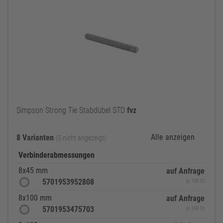
Simpson Strong Tie Stabdübel STD
fvz
Alle anzeigen
8 Varianten
(5 nicht angezeigt)
Verbinderabmessungen
8x45 mm
auf Anfrage
5701953952808
je 100 St
8x100 mm
auf Anfrage
5701953475703
je 100 St