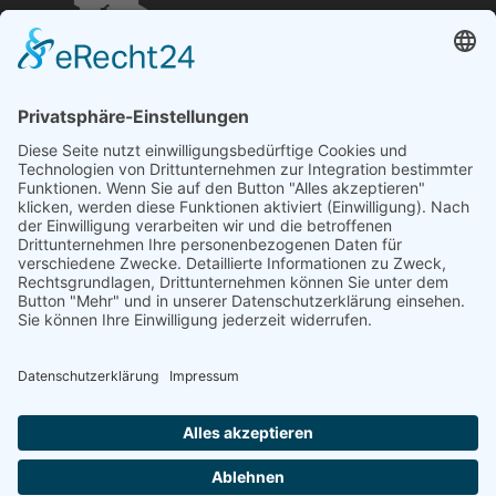
Öffnungszeiten und mehr
Niederlassung Glinde
Am alten Lokschuppen 9
21509 Glinde
040 / 21 04 04 04-04
glinde@topf-online.de
Öffnungszeiten und mehr
Impressum
AGB
Datenschutzerklärung
Desktop-Version