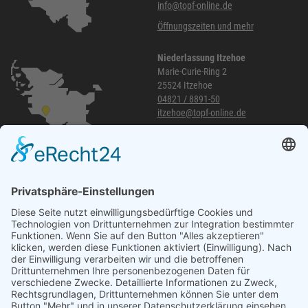
info@topf-online.de
Öffnungszeiten und mehr
Niederlassung Itzehoe
Marie-Curie-Ring 2
25524 Itzehoe
04821 / 8891-50
itzehoe@topf-online.de
Öffnungszeiten und mehr
Niederlassung Glinde
Am alten Lokschuppen 9
21509 Glinde
040 / 21 04 04 04-04
glinde@topf-online.de
Öffnungszeiten und mehr