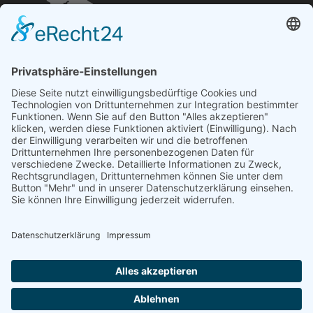
Öffnungszeiten und mehr
Niederlassung Glinde
Am alten Lokschuppen 9
21509 Glinde
040 / 21 04 04 04-04
glinde@topf-online.de
Öffnungszeiten und mehr
Impressum
AGB
Datenschutzerklärung
Desktop-Version