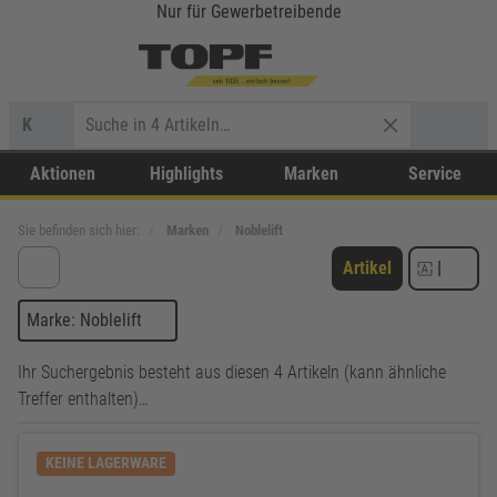
Nur für Gewerbetreibende
K
Aktionen
Highlights
Marken
Service
Sie befinden sich hier:
Marken
Noblelift
Artikel
|
Marke: Noblelift
Ihr Suchergebnis besteht aus diesen 4 Artikeln (kann ähnliche
Treffer enthalten)…
KEINE LAGERWARE