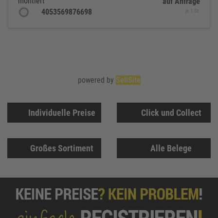
montiert
auf Anfrage
4053569876698
je 1 St.
powered by
SellSite
Individuelle Preise
Click und Collect
Großes Sortiment
Alle Belege