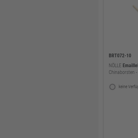
Zweihorn
86
EuroTec
85
Mafell
80
ThyssenKrupp
79
RUNNEX
78
DeWALT
74
BRT072-10
Gutmann Bausysteme
71
NÖLLE
Emaille
EDE
70
Chinaborsten 
Peder Nielsen Beslagfabrik
69
HECO
69
SANTOS
68
Silberspeer
65
MIRKA
65
BS Rollen
63
Facett
63