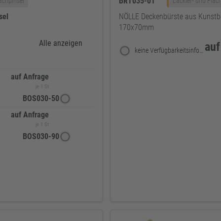
BRT035-01
achpinsel
Lackier- und Flac
sel
NÖLLE Deckenbürste aus Kunstbo
170x70mm
Alle anzeigen
auf
keine Verfügbarkeitsinformationen
auf Anfrage
je 1 St
BOS030-50
auf Anfrage
je 1 St
BOS030-90