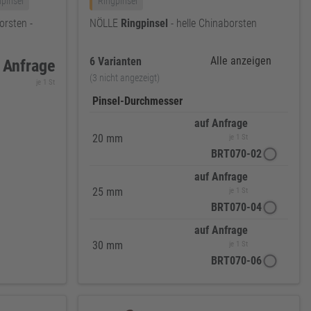
hpinsel
Ringpinsel
rsten -
NÖLLE
Ringpinsel
- helle Chinaborsten
Alle anzeigen
6 Varianten
 Anfrage
(3 nicht angezeigt)
je 1 St
Pinsel-Durchmesser
auf Anfrage
20 mm
je 1 St
BRT070-02
auf Anfrage
25 mm
je 1 St
BRT070-04
auf Anfrage
30 mm
je 1 St
BRT070-06