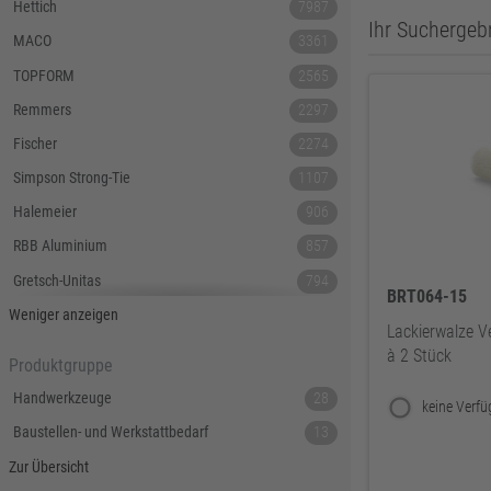
Hettich
7987
Ihr Suchergebn
MACO
3361
TOPFORM
2565
Remmers
2297
Fischer
2274
Simpson Strong-Tie
1107
Halemeier
906
RBB Aluminium
857
Gretsch-Unitas
794
BRT064-15
Tecnamic
546
Weniger anzeigen
Lackierwalze V
SIEGENIA
535
à 2 Stück
Produktgruppe
Dauby
447
Handwerkzeuge
28
Hoppe
379
Baustellen- und Werkstattbedarf
13
Lamello
367
Zur Übersicht
Reyher
343