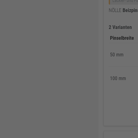
Lackier- und Fl
Knelsen
155
NÖLLE
Beizpin
Simonswerk
147
FAMAG
137
2 Varianten
ABUS
137
Pinselbreite
Pollmann
125
EDE Ware Einkaufsbüro Deutscher Eisenhändler GmbH
123
50 mm
Illbruck
117
Korntex
115
100 mm
Dunlop
114
Woelm
111
Milwaukee
106
Wera
104
WICA
99
DOM
99