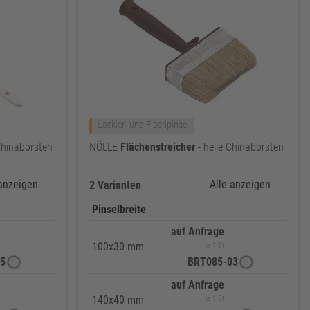
Lackier- und Flachpinsel
Chinaborsten
NÖLLE
Flächenstreicher
- helle Chinaborsten
 anzeigen
Alle anzeigen
2 Varianten
Pinselbreite
auf Anfrage
100x30 mm
je 1 St
5
BRT085-03
auf Anfrage
140x40 mm
je 1 St