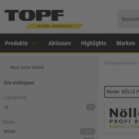
Kernsor
Produkte
Aktionen
Highlights
Marken
Sie befinden sich hier:
Neue Suche starten
Alle einklappen
Marke: NÖLLE P
Lagerartikel
Ja
41
Marke
Menke
12376