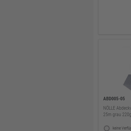
Soudal
61
GEZE
61
REICH
60
Sikkens
58
Ejendals
58
ATG
57
Lienemann
54
HSI
54
EIKO
50
Alfer Aluminium
49
Tesa
49
ABD005-05
Bessey
48
NÖLLE Abdeckvli
25m grau 220
Reebok
47
JUNIE
47