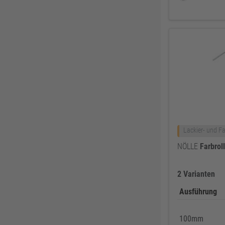
Löher
46
Ejot
46
HADRA
45
PRO CLIMA
45
3M
43
FEIN
43
Klingspor
41
Asatex
41
Lackier- und Fa
NÖLLE Profi-Brush
41
NÖLLE
Farbrol
Prebena
41
RIEGLER
40
2 Varianten
Aircraft
39
Ausführung
KIP
39
ELORA
38
100mm