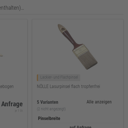
enthalten)…
Lackier- und Flachpinsel
 gebogen
NÖLLE Lasurpinsel flach tropfenfrei
Alle anzeigen
5 Varianten
 Anfrage
(2 nicht angezeigt)
je 1 St
Pinselbreite
auf Anfrage