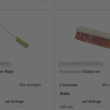
je 1 Ro
rbroller
Besen, Bürsten und Schaufeln
ler-Bügel
Strassenbesen
Elastan
rot
Alle anzeigen
Alle
2 Varianten
Breite
auf Anfrage
auf Anfrage
400 mm
je 1 St
je 1 St