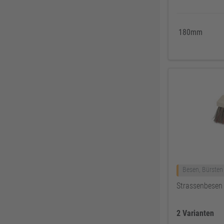
Honeywell KCL
38
Trelleborg
37
Lupriflex
36
180mm
AGS-systems
36
KNIPEX
36
Engel
35
Paslode
35
WEICON
35
Bahco
32
UPAT
32
STANLEY
32
Besen, Bürsten
Vormann
32
Strassenbese
2 Varianten