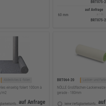
BRT075-2
auf Anfrage
60 mm
je 1 St
BRT075-2
BRT064-20
Abdeckvlies & -folien
Lackier- und Farbr
es einseitig foliert 100cm à
NÖLLE Großflächen-Lackierwalze 
g/m2
gerade - 180mm
auf Anfrage
auf
keine Verfügbarkeitsinformationen
keine Verfügbarkeitsinformationen