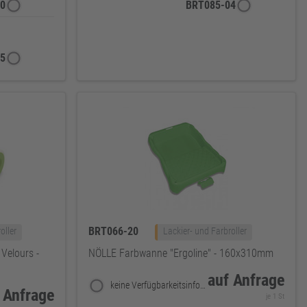
0
BRT085-04
5
BRT066-20
oller
Lackier- und Farbroller
Velours -
NÖLLE Farbwanne "Ergoline" - 160x310mm
auf Anfrage
keine Verfügbarkeitsinformationen
 Anfrage
je 1 St