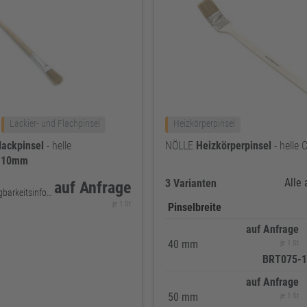
Lackier- und Flachpinsel
Heizkörperpinsel
lackpinsel
- helle
NÖLLE
Heizkörperpinsel
- helle 
-
10mm
Alle
3 Varianten
auf Anfrage
keine Verfügbarkeitsinformationen
je 1 St
Pinselbreite
auf Anfrage
40 mm
je 1 St
BRT075-1
auf Anfrage
50 mm
je 1 St