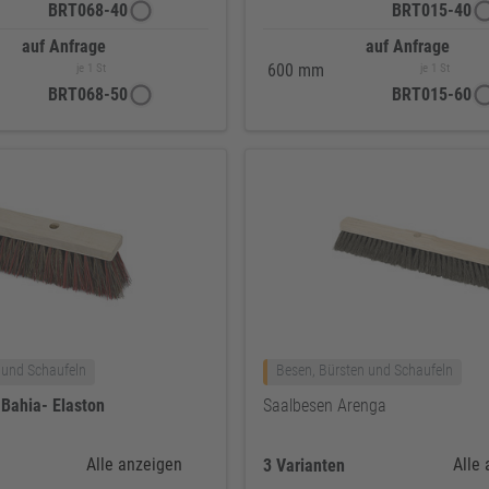
BRT068-40
BRT015-40
auf Anfrage
auf Anfrage
600 mm
je 1 St
je 1 St
BRT068-50
BRT015-60
 und Schaufeln
Besen, Bürsten und Schaufeln
n
Bahia-
Elaston
Saalbesen Arenga
Alle anzeigen
Alle
3 Varianten