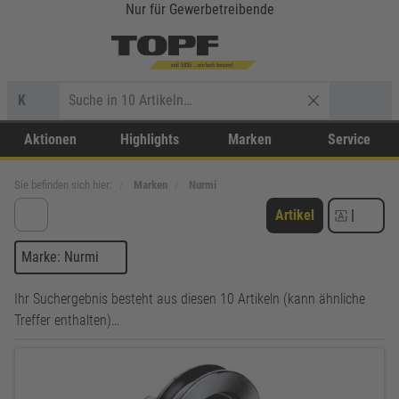
Nur für Gewerbetreibende
K
Aktionen
Highlights
Marken
Service
Sie befinden sich hier:
Marken
Nurmi
Artikel
|
Marke: Nurmi
Ihr Suchergebnis besteht aus diesen 10 Artikeln (kann ähnliche
Treffer enthalten)…