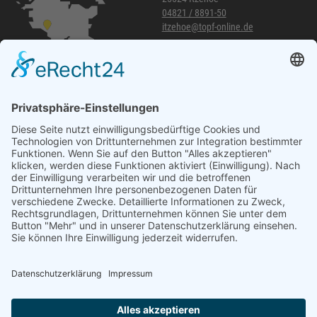
04821 / 8891-50
itzehoe@topf-online.de
Öffnungszeiten und mehr
Niederlassung Glinde
Am alten Lokschuppen 9
21509 Glinde
040 / 21 04 04 04-04
glinde@topf-online.de
Öffnungszeiten und mehr
Impressum
AGB
Datenschutzerklärung