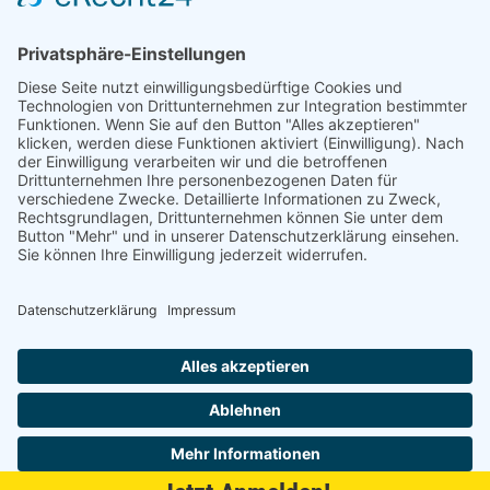
Niederlassung Glinde
Am alten Lokschuppen 9
21509 Glinde
040 / 21 04 04 04-04
glinde@topf-online.de
Öffnungszeiten und mehr
Impressum
AGB
Datenschutzerklärung
Desktop-Version