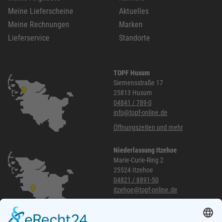
Meine Lieferscheine
Aktuelles
Meine Rechnungen
Marken
Lieferservice
Standorte
TOPF Husum
Siemensstraße 17
25813 Husum
04841 / 789-0
info@topf-online.de
Öffnungszeiten und mehr
Niederlassung Itzehoe
Marie-Curie-Ring 2
25524 Itzehoe
04821 / 8891-50
itzehoe@topf-online.de
Öffnungszeiten und mehr