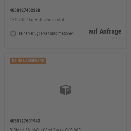
4038127402298
OKS 495 1kg Haftschmierstoff
auf Anfrage
keine Verfügbarkeitsinformationen
je 1 St.
KEINE LAGERWARE
4038127601943
BIOlogic Multi-Öl 400ml Spray OKS 8601