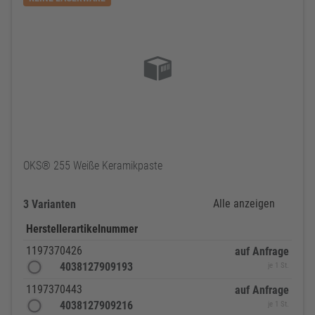
OKS® 255 Weiße Keramikpaste
Alle anzeigen
3 Varianten
Herstellerartikelnummer
1197370426
auf Anfrage
4038127909193
je 1 St.
1197370443
auf Anfrage
4038127909216
je 1 St.