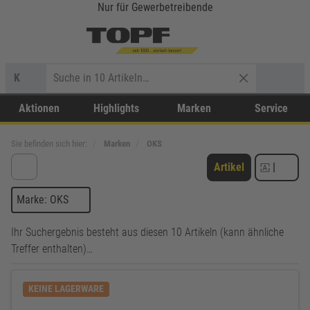
Nur für Gewerbetreibende
K
Aktionen
Highlights
Marken
Service
Sie befinden sich hier:
Marken
OKS
Artikel
|
Marke: OKS
Ihr Suchergebnis besteht aus diesen 10 Artikeln (kann ähnliche
Treffer enthalten)…
KEINE LAGERWARE