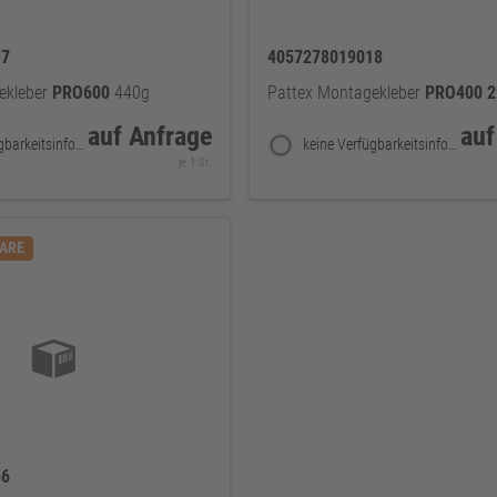
37
4057278019018
ekleber
PRO600
440g
Pattex Montagekleber
PRO400
2
auf Anfrage
auf
keine Verfügbarkeitsinformationen
keine Verfügbarkeitsinformationen
je 1 St.
WARE
56