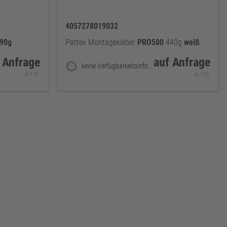
4057278019032
90g
Pattex Montagekleber
PRO500
440g
weiß
 Anfrage
auf Anfrage
keine Verfügbarkeitsinformationen
je 1 St.
je 1 St.