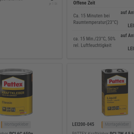
Offene Zeit
je 1 St
auf An
Ca. 15 Minuten bei
Raumtemperatur(23°C)
LE
auf An
ca. 15 Min./23°C, 50%
rel. Luftfeuchtigkeit
LE
LEI200-045
Montagekleber
Montagekleber
leber
PCL6C
650g
PATTEX Kraftkleber
PCL7W
4
,
5
k