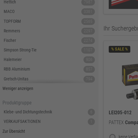
Hettich
7987
MACO
3361
TOPFORM
2565
Ihr Suchergebn
Remmers
2297
Fischer
2274
% SALE %
Simpson Strong-Tie
1107
Halemeier
906
RBB Aluminium
857
Gretsch-Unitas
794
Tecnamic
546
Weniger anzeigen
SIEGENIA
535
Produktgruppe
Dauby
447
Klebe- und Dichtungstechnik
6
LEI205-012
Hoppe
379
VERKAUFSAKTIONEN
1
PATTEX
Compa
Lamello
367
Zur Übersicht
Reyher
343