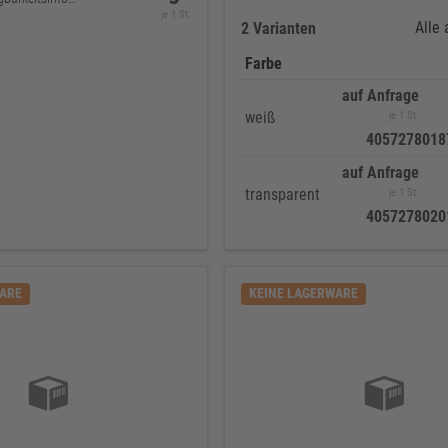
je 1 St.
Alle
2 Varianten
Farbe
auf Anfrage
weiß
je 1 St.
4057278018
auf Anfrage
transparent
je 1 St.
4057278020
WARE
KEINE LAGERWARE