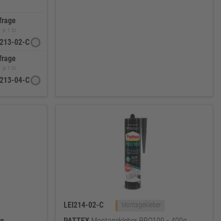
frage
je 1 St
I213-02-C
frage
je 1 St
I213-04-C
LEI214-02-C
Montagekleber
g
PATTEX
Montagekleber PRO100
-
400g