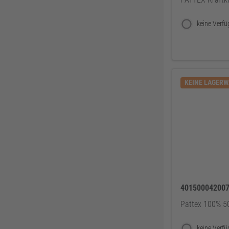
Knelsen
155
Simonswerk
147
FAMAG
137
ABUS
137
Pollmann
125
KEINE LAGER
EDE Ware Einkaufsbüro Deutscher Eisenhändler GmbH
123
Illbruck
117
Korntex
115
Dunlop
114
Woelm
111
Milwaukee
106
Wera
104
40150004200
WICA
99
Pattex 100% 50
DOM
99