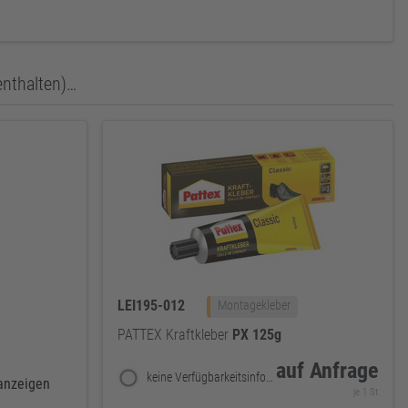
enthalten)…
LEI195-012
Montagekleber
PATTEX Kraftkleber
PX
125g
auf Anfrage
keine Verfügbarkeitsinformationen
 anzeigen
je 1 St