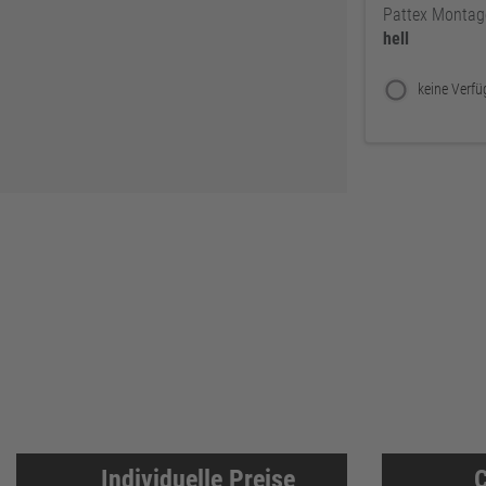
Löher
46
Pattex Montag
hell
Ejot
46
HADRA
45
PRO CLIMA
45
3M
43
FEIN
43
Klingspor
41
Asatex
41
NÖLLE Profi-Brush
41
Prebena
41
Aircraft
40
RIEGLER
40
KIP
39
ELORA
38
Individuelle Preise
C