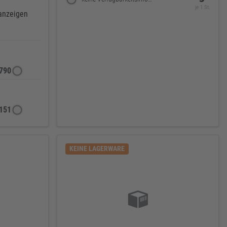
je 1 St.
 anzeigen
790
151
KEINE LAGERWARE