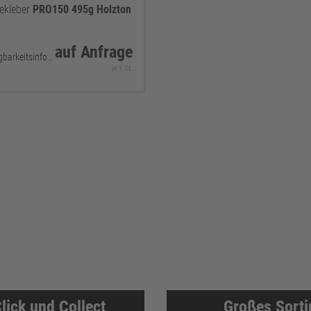
ekleber
PRO150
495g
Holzton
auf Anfrage
keine Verfügbarkeitsinformationen
je 1 St.
lick und Collect
Großes Sort