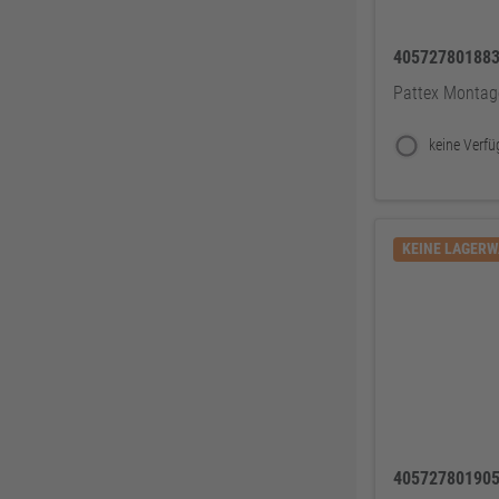
Soudal
61
40572780188
GEZE
61
Pattex Montag
REICH
60
Sikkens
58
Ejendals
58
ATG
57
Lienemann
54
KEINE LAGER
HSI
54
EIKO
50
Alfer Aluminium
49
Tesa
49
Bessey
48
Reebok
47
40572780190
JUNIE
47