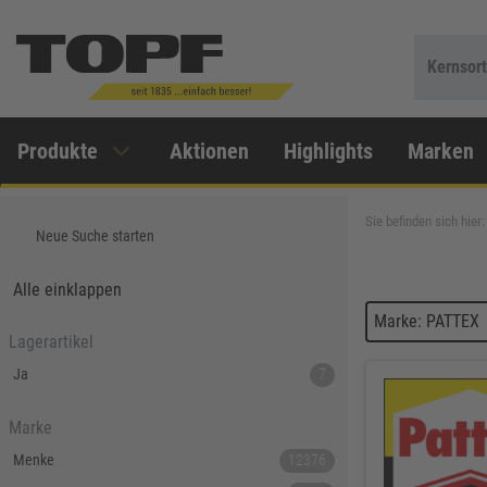
Kernsor
Produkte
Aktionen
Highlights
Marken
Sie befinden sich hier:
Neue Suche starten
Alle einklappen
Marke: PATTEX
Lagerartikel
Ja
7
Marke
Menke
12376