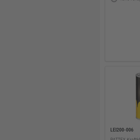
DELWO
325
Snickers
319
BKS
307
Bosch Professional
286
Festool
225
KFV
224
SPAX
221
Makita
219
FORTIS
207
Solid Gear
206
FORTIS Elements
192
Dresselhaus
188
Klaus-R. Falk GmbH Schleifmittel
174
LEI200-006
U-Power
168
PATTEX Kraftk