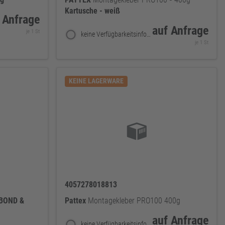
Kartusche
-
weiß
 Anfrage
auf Anfrage
je 1 St
keine Verfügbarkeitsinformationen
je 1 St
KEINE LAGERWARE
4057278018813
BOND
&
Pattex
Montagekleber PRO100 400g
auf Anfrage
keine Verfügbarkeitsinformationen