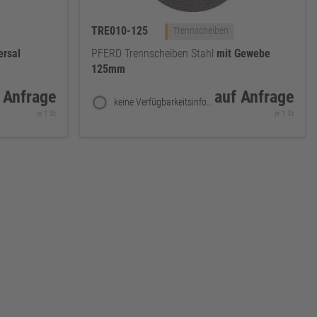
TRE010-125
Trennscheiben
ersal
PFERD Trennscheiben Stahl
mit
Gewebe
125mm
 Anfrage
auf Anfrage
keine Verfügbarkeitsinformationen
je 1 St
je 1 St