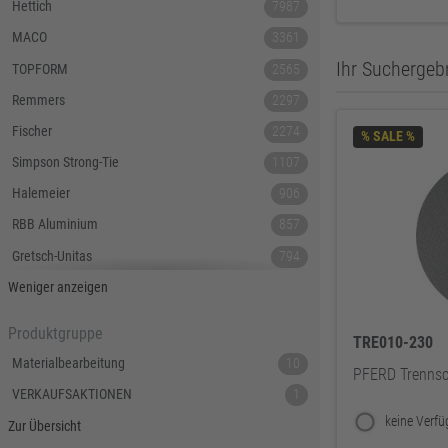
Hettich
7987
MACO
3361
Ihr Suchergebn
TOPFORM
2565
Remmers
2297
Fischer
2274
% SALE %
Simpson Strong-Tie
1107
Halemeier
906
RBB Aluminium
857
Gretsch-Unitas
794
Tecnamic
546
Weniger anzeigen
SIEGENIA
535
Produktgruppe
TRE010-230
Dauby
447
Materialbearbeitung
10
PFERD Trenns
Hoppe
379
VERKAUFSAKTIONEN
1
Lamello
367
Zur Übersicht
Reyher
343