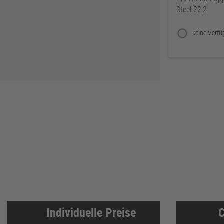
Zweihorn
86
Steel 22,2
EuroTec
85
Mafell
80
ThyssenKrupp
79
RUNNEX
78
DeWALT
74
Gutmann Bausysteme
71
EDE
70
Peder Nielsen Beslagfabrik
69
HECO
69
SANTOS
68
Silberspeer
65
MIRKA
65
BS Rollen
63
Individuelle Preise
C
Facett
63