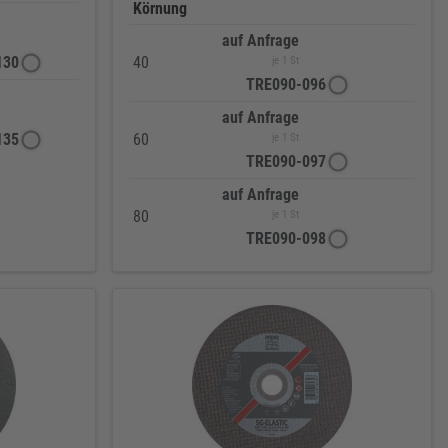
Körnung
auf Anfrage
130
40
je 1 St
TRE090-096
auf Anfrage
135
60
je 1 St
TRE090-097
auf Anfrage
80
je 1 St
TRE090-098