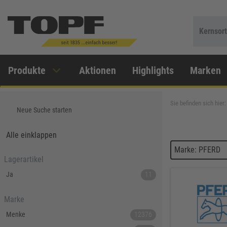
Kernsor
Produkte
Aktionen
Highlights
Marken
Sie befinden sich hier:
Neue Suche starten
Alle einklappen
Marke: PFERD
Lagerartikel
Ja
11
Marke
Menke
12376