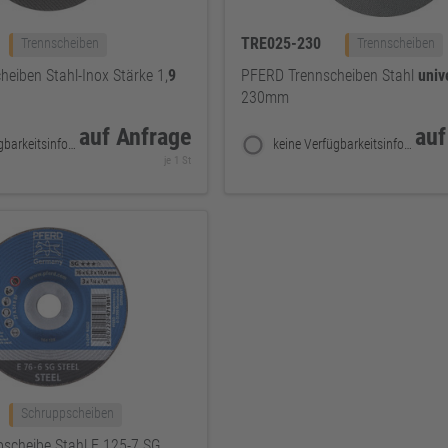
TRE025-230
Trennscheiben
Trennscheiben
eiben Stahl-Inox Stärke 1,
9
PFERD Trennscheiben Stahl
univ
230mm
auf Anfrage
auf
keine Verfügbarkeitsinformationen
keine Verfügbarkeitsinformationen
je 1 St
Schruppscheiben
scheibe Stahl E 125-7 SG