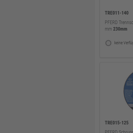
Knelsen
155
TRE011-140
Simonswerk
147
PFERD Trennsch
FAMAG
137
mm
230mm
ABUS
137
Pollmann
125
EDE Ware Einkaufsbüro Deutscher Eisenhändler GmbH
123
Illbruck
117
Korntex
115
Dunlop
114
Woelm
111
Milwaukee
106
Wera
104
WICA
99
TRE015-125
DOM
99
PFERD Schrupp