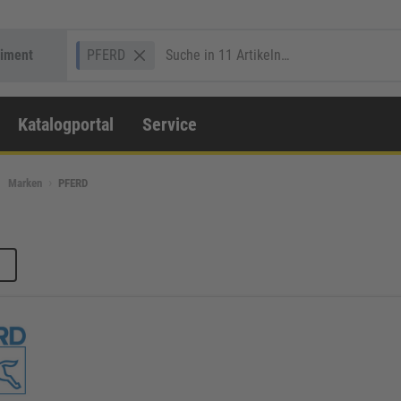
timent
PFERD
Katalogportal
Service
Marken
PFERD