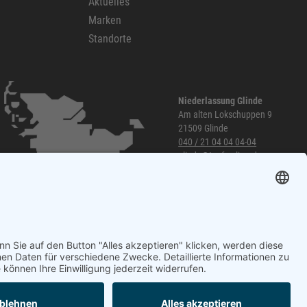
Aktuelles
Marken
Standorte
Niederlassung Glinde
Am alten Lokschuppen 9
21509 Glinde
040 / 21 04 04 04-04
glinde@topf-online.de
Öffnungszeiten und mehr