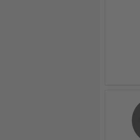
DELWO
325
Snickers
319
BKS
307
Bosch Professional
286
Festool
225
KFV
224
SPAX
221
Makita
219
FORTIS
207
Solid Gear
206
FORTIS Elements
192
Dresselhaus
188
Klaus-R. Falk GmbH Schleifmittel
174
U-Power
168