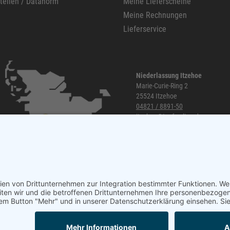
stellen / Datanorm
Meine Lieferscheine
Meine Rechnungen
Lieferservice
Niederlassung Itzehoe
Marie-Curie-Ring 2
25524 Itzehoe
04821 / 8891-50
itzehoe@topf-online.de
Öffnungszeiten und mehr