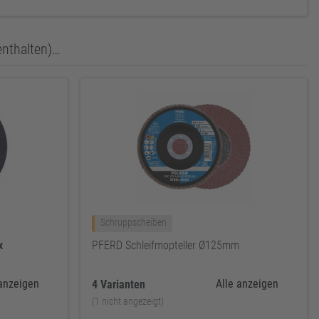
enthalten)…
Schruppscheiben
x
PFERD Schleifmopteller Ø125mm
 anzeigen
Alle anzeigen
4 Varianten
(1 nicht angezeigt)