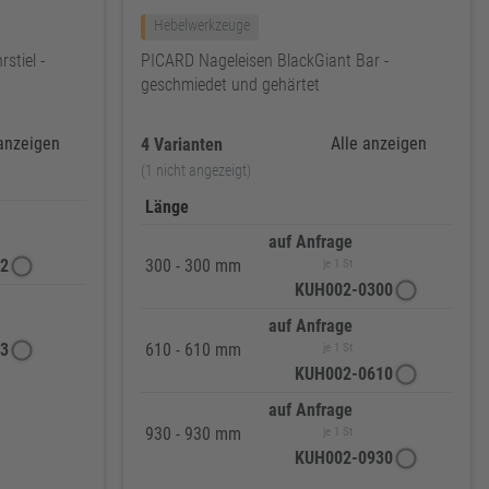
Hebelwerkzeuge
stiel -
PICARD Nageleisen BlackGiant Bar -
geschmiedet und gehärtet
 anzeigen
Alle anzeigen
4 Varianten
(1 nicht angezeigt)
Länge
auf Anfrage
2
300 - 300 mm
je 1 St
KUH002-0300
auf Anfrage
3
610 - 610 mm
je 1 St
KUH002-0610
auf Anfrage
930 - 930 mm
je 1 St
KUH002-0930