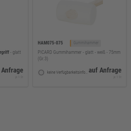
HAM075-075
Gummihammer
griff
- glatt
PICARD Gummihammer - glatt - weiß - 75mm
(Gr.3)
 Anfrage
auf Anfrage
keine Verfügbarkeitsinformationen
je 1 St
je 1 St