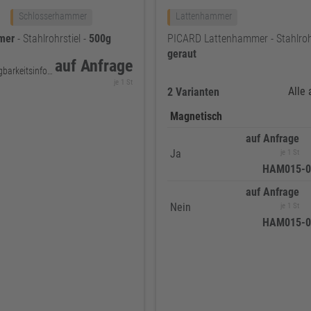
Schlosserhammer
Lattenhammer
mer
- Stahlrohrstiel -
500g
PICARD Lattenhammer - Stahlrohr
geraut
auf Anfrage
keine Verfügbarkeitsinformationen
je 1 St
Alle
2 Varianten
Magnetisch
auf Anfrage
Ja
je 1 St
HAM015-0
auf Anfrage
Nein
je 1 St
HAM015-0