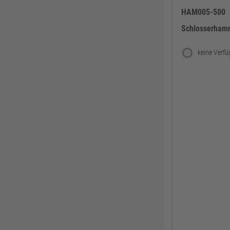
Knelsen
155
HAM005-500
Simonswerk
147
Schlosserham
FAMAG
137
ABUS
137
Pollmann
125
EDE Ware Einkaufsbüro Deutscher Eisenhändler GmbH
123
Illbruck
117
Korntex
115
Dunlop
114
Woelm
111
Milwaukee
106
Wera
104
WICA
99
DOM
99