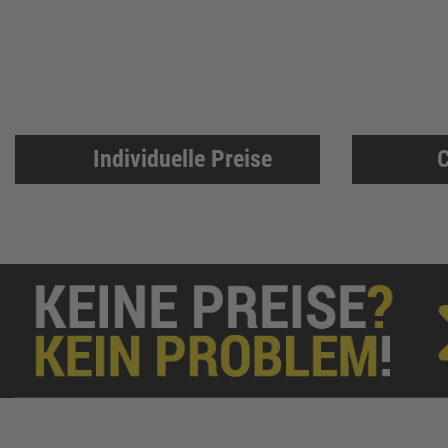
Löher
46
Ejot
46
HADRA
45
PRO CLIMA
45
3M
43
Individuelle Preise
C
FEIN
43
Klingspor
41
Asatex
41
NÖLLE Profi-Brush
41
Prebena
41
Aircraft
40
RIEGLER
40
KIP
39
ELORA
38