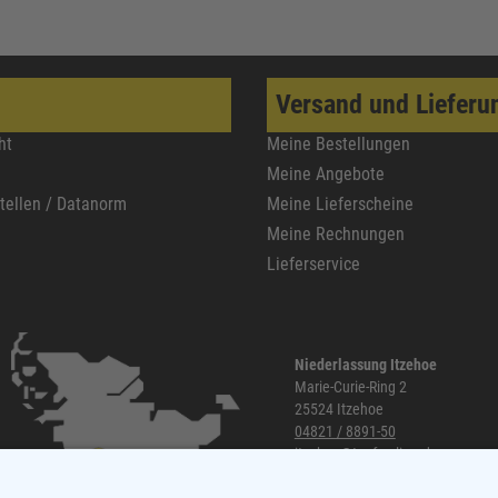
Versand und Lieferu
ht
Meine Bestellungen
Meine Angebote
stellen / Datanorm
Meine Lieferscheine
Meine Rechnungen
Lieferservice
Niederlassung Itzehoe
Marie-Curie-Ring 2
25524 Itzehoe
04821 / 8891-50
itzehoe@topf-online.de
Öffnungszeiten und mehr