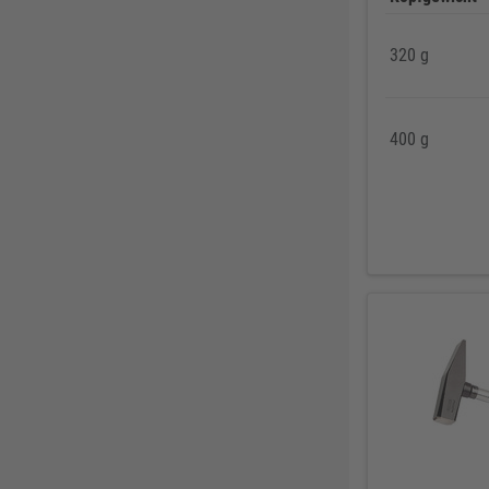
DELWO
325
320 g
Snickers
319
BKS
307
Bosch Professional
286
400 g
Festool
225
KFV
224
SPAX
221
Makita
219
FORTIS
207
Solid Gear
206
FORTIS Elements
192
Dresselhaus
188
Klaus-R. Falk GmbH Schleifmittel
174
U-Power
168