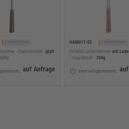
HAM017-02
Lattenhammer
Lattenhammer
hammer - Stahlrohrstiel -
glatt
PICARD Lattenhammer
mit
Leder
 600g
- magnetisch -
700g
auf Anfrage
auf
keine Verfügbarkeitsinformationen
keine Verfügbarkeitsinformationen
je 1 St