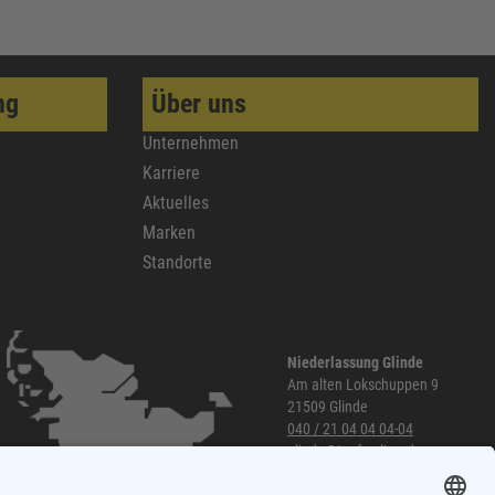
ng
Über uns
Unternehmen
Karriere
Aktuelles
Marken
Standorte
Niederlassung Glinde
Am alten Lokschuppen 9
21509 Glinde
040 / 21 04 04 04-04
glinde@topf-online.de
Öffnungszeiten und mehr