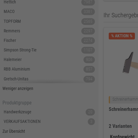
Hettich
7987
MACO
3361
Ihr Suchergebn
TOPFORM
2565
Remmers
2297
% AKTION %
Fischer
2274
Simpson Strong-Tie
1107
Halemeier
906
RBB Aluminium
857
Gretsch-Unitas
794
Tecnamic
546
Weniger anzeigen
SIEGENIA
535
Schreinerham
Produktgruppe
Dauby
447
Schreinerham
Handwerkzeuge
20
Hoppe
379
VERKAUFSAKTIONEN
3
2 Varianten
Lamello
367
Zur Übersicht
Reyher
343
Kopfgewicht