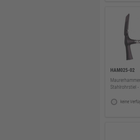
Zweihorn
86
EuroTec
85
Mafell
80
ThyssenKrupp
79
RUNNEX
78
DeWALT
74
Gutmann Bausysteme
71
EDE
70
HAM025-02
Peder Nielsen Beslagfabrik
69
Maurerhammer i
Stahlrohrstiel 
HECO
69
SANTOS
68
Silberspeer
65
MIRKA
65
BS Rollen
63
Facett
63