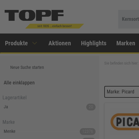
Kernsor
Produkte
Aktionen
Highlights
Marken
Sie befinden sich hier:
Neue Suche starten
Alle einklappen
Marke: Picard
Lagerartikel
Ja
20
Marke
Menke
12376