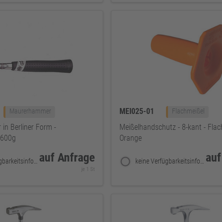
MEI025-01
Maurerhammer
Flachmeißel
n Berliner Form -
Meißelhandschutz - 8-kant - Flac
- 600g
Orange
auf Anfrage
auf
keine Verfügbarkeitsinformationen
keine Verfügbarkeitsinformationen
je 1 St