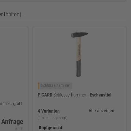
enthalten)…
Schlosserhammer
PICARD
Schlosserhammer -
Eschenstiel
stiel -
glatt
Alle anzeigen
4 Varianten
(1 nicht angezeigt)
 Anfrage
Kopfgewicht
je 1 St