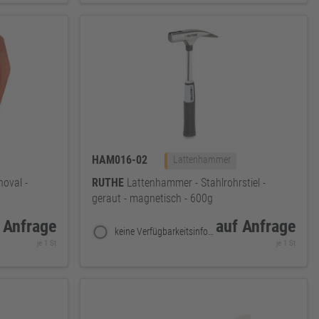
HAM016-02
Lattenhammer
hoval -
RUTHE
Lattenhammer - Stahlrohrstiel -
geraut - magnetisch - 600g
 Anfrage
auf Anfrage
keine Verfügbarkeitsinformationen
je 1 St
je 1 St