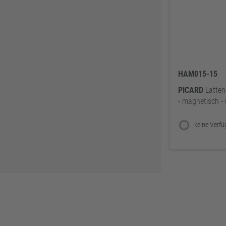
Soudal
61
GEZE
61
REICH
60
Sikkens
58
HAM015-15
Ejendals
58
PICARD
Latten
ATG
57
- magnetisch -
Lienemann
54
HSI
54
EIKO
50
Alfer Aluminium
49
Tesa
49
Bessey
48
Reebok
47
JUNIE
47