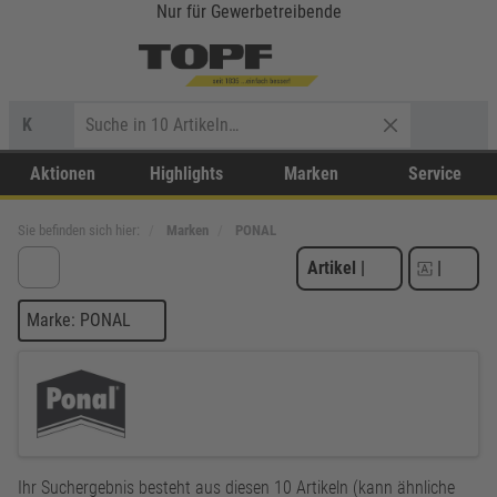
Nur für Gewerbetreibende
K
Aktionen
Highlights
Marken
Service
Sie befinden sich hier:
Marken
PONAL
Artikel
|
|
Marke: PONAL
Ihr Suchergebnis besteht aus diesen 10 Artikeln (kann ähnliche