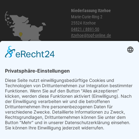
Niederlassung Itzehoe
Marie-Curie-Ring 2
25524 Itzehoe
04821 / 8891-50
itzehoe@topf-online.de
Öffnungszeiten und mehr
Niederlassung Glinde
Am alten Lokschuppen 9
21509 Glinde
040 / 21 04 04 04-04
glinde@topf-online.de
Öffnungszeiten und mehr