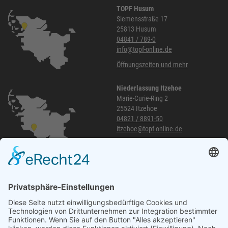
TOPF Husum
Siemensstraße 17
25813 Husum
04841 / 789-0
info@topf-online.de
Öffnungszeiten und mehr
Niederlassung Itzehoe
Marie-Curie-Ring 2
25524 Itzehoe
04821 / 8891-50
itzehoe@topf-online.de
Öffnungszeiten und mehr
Niederlassung Glinde
Am alten Lokschuppen 9
21509 Glinde
040 / 21 04 04 04-04
glinde@topf-online.de
Öffnungszeiten und mehr