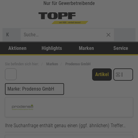
Nur für Gewerbetreibende
K
Aktionen
Highlights
Marken
Service
Sie befinden sich hier:
Marken
Prodenso GmbH
Artikel
|
Marke: Prodenso GmbH
Ihre Suchanfrage enthält genau einen (ggf. ähnlichen) Treffer…